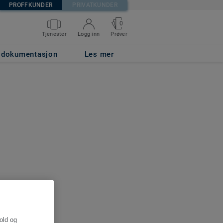
PROFFKUNDER
PRIVATKUNDER
0
Tjenester
Logg inn
Prøver
g dokumentasjon
Les mer
hold og