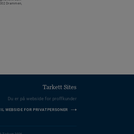
-3002 Drammen,
Tarkett Sites
Du er på webside for proffkunder
TIL WEBSIDE FOR PRIVATPERSONER