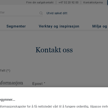
Finn din salgskontakt
+47 32 20 92 00
Kontaktskjema
Utvid søket ditt
Segmenter
Verktøy og inspirasjon
Miljø o
Kontakt oss
 felt
(*)
nformasjon
Epost
*
iv hvem som er
enne ordren.
gynner...
nformasjonskapsler for å få nettstedet vårt til å fungere ordentlig, tilpasse inn