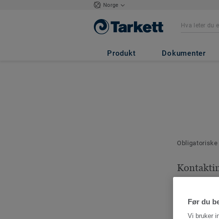
Norge
Produkt
Dokumenter
Obligatoriske
Kontakti
Vennligst skr
kontakt for d
Før du be
Vi bruker i