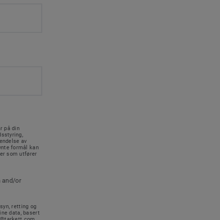
r på din
sstyring,
sendelse av
vnte formål kan
rer som utfører
n and/or
syn, retting og
ine data, basert
no@tarkett.com