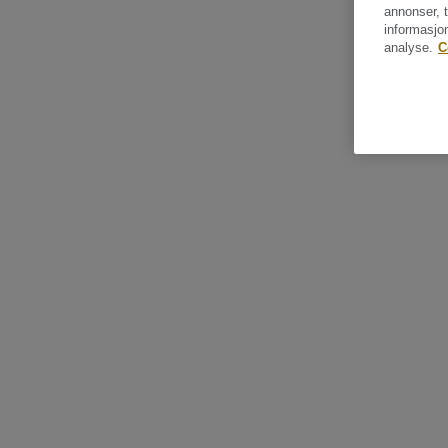
annonser, t
informasjo
analyse.
C