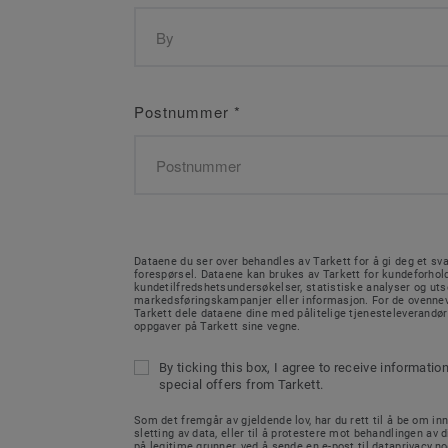
Postnummer
*
Dataene du ser over behandles av Tarkett for å gi deg et sva
forespørsel. Dataene kan brukes av Tarkett for kundeforhold
kundetilfredshetsundersøkelser, statistiske analyser og ut
markedsføringskampanjer eller informasjon. For de ovenne
Tarkett dele dataene dine med pålitelige tjenesteleverandø
oppgaver på Tarkett sine vegne.
By ticking this box, I agree to receive informatio
special offers from Tarkett.
Som det fremgår av gjeldende lov, har du rett til å be om inn
sletting av data, eller til å protestere mot behandlingen av d
på legitime grunner, ved å sende en e-post til dataprivacy.