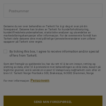
Dataene du ser over behandles av Tarkett for å gi deg et svar på din
forespørsel. Dataene kan brukes av Tarkett for kundeforholdsstyring,
kundetilfredshetsundersøkelser, statistiske analyser og utsendelse av
markedsføringskampanjer eller informasjon. For de ovennevnte formål kan
Tarkett dele dataene dine med pålitelige tjenesteleverandører som utfører
oppgaver på Tarkett sine vegne.
By ticking this box, I agree to receive information and/or special
offers from Tarkett.
Som det fremgår av gjeldende lov, har du rett til å be om innsyn, retting og
sletting av data, eller til å protestere mot behandlingen av dine data, basert på
legitime grunner, ved å sende en e-post til dataprivacy.no@tarkett.com eller et
brev til: Tarkett Norge Postboks 500, Brakerøya, N-3002 Drammen, Norge
Personvern
For mer informasjon:
SEND MIN FORESPØRSEL