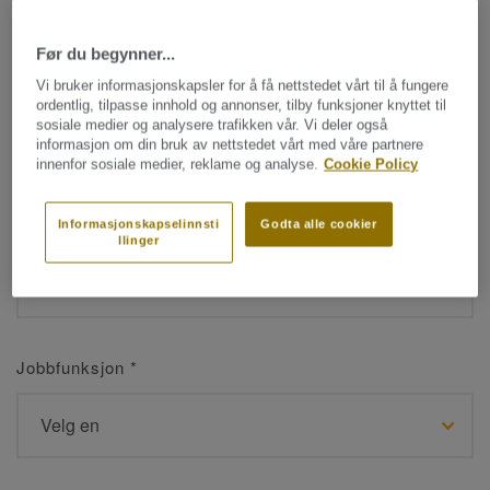
Før du begynner...
Navn
*
Vi bruker informasjonskapsler for å få nettstedet vårt til å fungere
ordentlig, tilpasse innhold og annonser, tilby funksjoner knyttet til
sosiale medier og analysere trafikken vår. Vi deler også
informasjon om din bruk av nettstedet vårt med våre partnere
innenfor sosiale medier, reklame og analyse.
Cookie Policy
Etternavn
*
Informasjonskapselinnsti
Godta alle cookier
llinger
Jobbfunksjon
*