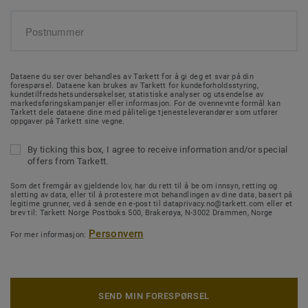
Dataene du ser over behandles av Tarkett for å gi deg et svar på din
forespørsel. Dataene kan brukes av Tarkett for kundeforholdsstyring,
kundetilfredshetsundersøkelser, statistiske analyser og utsendelse av
markedsføringskampanjer eller informasjon. For de ovennevnte formål kan
Tarkett dele dataene dine med pålitelige tjenesteleverandører som utfører
oppgaver på Tarkett sine vegne.
By ticking this box, I agree to receive information and/or special
offers from Tarkett.
Som det fremgår av gjeldende lov, har du rett til å be om innsyn, retting og
sletting av data, eller til å protestere mot behandlingen av dine data, basert på
legitime grunner, ved å sende en e-post til dataprivacy.no@tarkett.com eller et
brev til: Tarkett Norge Postboks 500, Brakerøya, N-3002 Drammen, Norge
Personvern
For mer informasjon:
SEND MIN FORESPØRSEL