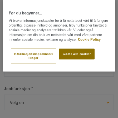
Før du begynner...
Navn
*
Vi bruker informasjonskapsler for å få nettstedet vårt til å fungere
ordentlig, tilpasse innhold og annonser, tilby funksjoner knyttet til
sosiale medier og analysere trafikken vår. Vi deler også
informasjon om din bruk av nettstedet vårt med våre partnere
innenfor sosiale medier, reklame og analyse.
Cookie Policy
Etternavn
*
Informasjonskapselinnsti
Godta alle cookier
llinger
Jobbfunksjon
*