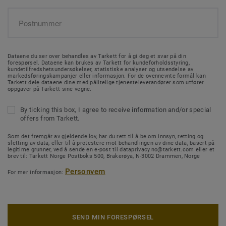
Dataene du ser over behandles av Tarkett for å gi deg et svar på din
forespørsel. Dataene kan brukes av Tarkett for kundeforholdsstyring,
kundetilfredshetsundersøkelser, statistiske analyser og utsendelse av
markedsføringskampanjer eller informasjon. For de ovennevnte formål kan
Tarkett dele dataene dine med pålitelige tjenesteleverandører som utfører
oppgaver på Tarkett sine vegne.
By ticking this box, I agree to receive information and/or special
offers from Tarkett.
Som det fremgår av gjeldende lov, har du rett til å be om innsyn, retting og
sletting av data, eller til å protestere mot behandlingen av dine data, basert på
legitime grunner, ved å sende en e-post til dataprivacy.no@tarkett.com eller et
brev til: Tarkett Norge Postboks 500, Brakerøya, N-3002 Drammen, Norge
Personvern
For mer informasjon:
SEND MIN FORESPØRSEL