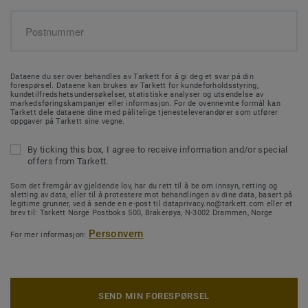
Dataene du ser over behandles av Tarkett for å gi deg et svar på din
forespørsel. Dataene kan brukes av Tarkett for kundeforholdsstyring,
kundetilfredshetsundersøkelser, statistiske analyser og utsendelse av
markedsføringskampanjer eller informasjon. For de ovennevnte formål kan
Tarkett dele dataene dine med pålitelige tjenesteleverandører som utfører
oppgaver på Tarkett sine vegne.
By ticking this box, I agree to receive information and/or special
offers from Tarkett.
Som det fremgår av gjeldende lov, har du rett til å be om innsyn, retting og
sletting av data, eller til å protestere mot behandlingen av dine data, basert på
legitime grunner, ved å sende en e-post til dataprivacy.no@tarkett.com eller et
brev til: Tarkett Norge Postboks 500, Brakerøya, N-3002 Drammen, Norge
Personvern
For mer informasjon:
SEND MIN FORESPØRSEL