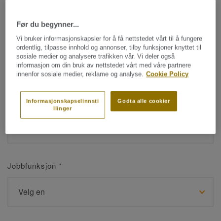
Før du begynner...
Navn
*
Vi bruker informasjonskapsler for å få nettstedet vårt til å fungere
ordentlig, tilpasse innhold og annonser, tilby funksjoner knyttet til
sosiale medier og analysere trafikken vår. Vi deler også
informasjon om din bruk av nettstedet vårt med våre partnere
innenfor sosiale medier, reklame og analyse.
Cookie Policy
Etternavn
*
Informasjonskapselinnsti
Godta alle cookier
llinger
Jobbfunksjon
*