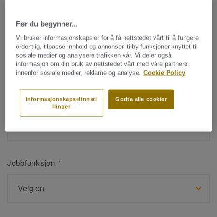
Før du begynner...
Navn
*
Vi bruker informasjonskapsler for å få nettstedet vårt til å fungere
ordentlig, tilpasse innhold og annonser, tilby funksjoner knyttet til
sosiale medier og analysere trafikken vår. Vi deler også
informasjon om din bruk av nettstedet vårt med våre partnere
innenfor sosiale medier, reklame og analyse.
Cookie Policy
Etternavn
*
Informasjonskapselinnsti
Godta alle cookier
llinger
Jobbfunksjon
*