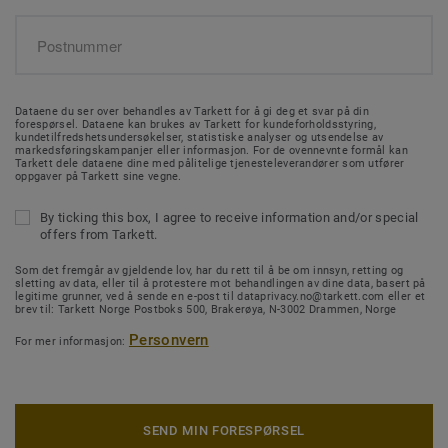
Dataene du ser over behandles av Tarkett for å gi deg et svar på din
forespørsel. Dataene kan brukes av Tarkett for kundeforholdsstyring,
kundetilfredshetsundersøkelser, statistiske analyser og utsendelse av
markedsføringskampanjer eller informasjon. For de ovennevnte formål kan
Tarkett dele dataene dine med pålitelige tjenesteleverandører som utfører
oppgaver på Tarkett sine vegne.
By ticking this box, I agree to receive information and/or special
offers from Tarkett.
Som det fremgår av gjeldende lov, har du rett til å be om innsyn, retting og
sletting av data, eller til å protestere mot behandlingen av dine data, basert på
legitime grunner, ved å sende en e-post til dataprivacy.no@tarkett.com eller et
brev til: Tarkett Norge Postboks 500, Brakerøya, N-3002 Drammen, Norge
Personvern
For mer informasjon:
SEND MIN FORESPØRSEL