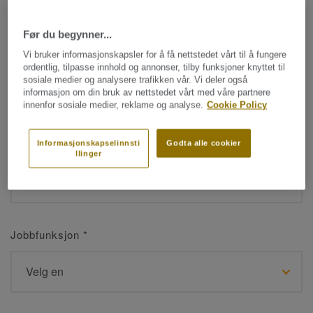
Før du begynner...
Navn
*
Vi bruker informasjonskapsler for å få nettstedet vårt til å fungere
ordentlig, tilpasse innhold og annonser, tilby funksjoner knyttet til
sosiale medier og analysere trafikken vår. Vi deler også
informasjon om din bruk av nettstedet vårt med våre partnere
innenfor sosiale medier, reklame og analyse.
Cookie Policy
Etternavn
*
Informasjonskapselinnsti
Godta alle cookier
llinger
Jobbfunksjon
*