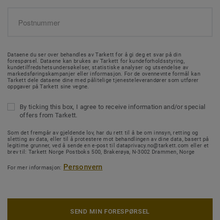
Dataene du ser over behandles av Tarkett for å gi deg et svar på din
forespørsel. Dataene kan brukes av Tarkett for kundeforholdsstyring,
kundetilfredshetsundersøkelser, statistiske analyser og utsendelse av
markedsføringskampanjer eller informasjon. For de ovennevnte formål kan
Tarkett dele dataene dine med pålitelige tjenesteleverandører som utfører
oppgaver på Tarkett sine vegne.
By ticking this box, I agree to receive information and/or special
offers from Tarkett.
Som det fremgår av gjeldende lov, har du rett til å be om innsyn, retting og
sletting av data, eller til å protestere mot behandlingen av dine data, basert på
legitime grunner, ved å sende en e-post til dataprivacy.no@tarkett.com eller et
brev til: Tarkett Norge Postboks 500, Brakerøya, N-3002 Drammen, Norge
Personvern
For mer informasjon:
SEND MIN FORESPØRSEL