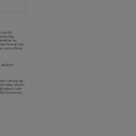
r på din
sstyring,
sendelse av
vnte formål kan
rer som utfører
n and/or
syn, retting og
ine data, basert
no@tarkett.com
-3002 Drammen,