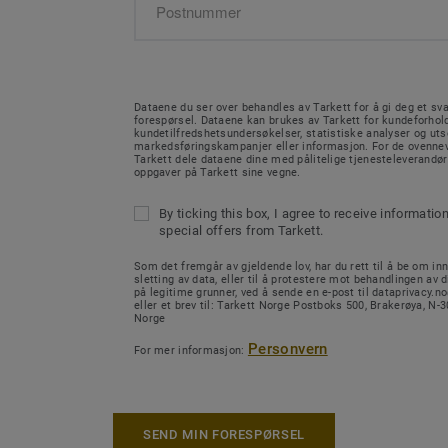
Dataene du ser over behandles av Tarkett for å gi deg et sva
forespørsel. Dataene kan brukes av Tarkett for kundeforhold
kundetilfredshetsundersøkelser, statistiske analyser og ut
markedsføringskampanjer eller informasjon. For de ovenne
Tarkett dele dataene dine med pålitelige tjenesteleverandø
oppgaver på Tarkett sine vegne.
By ticking this box, I agree to receive informatio
special offers from Tarkett.
Som det fremgår av gjeldende lov, har du rett til å be om inn
sletting av data, eller til å protestere mot behandlingen av d
på legitime grunner, ved å sende en e-post til dataprivacy.
eller et brev til: Tarkett Norge Postboks 500, Brakerøya, N
Norge
Personvern
For mer informasjon:
SEND MIN FORESPØRSEL