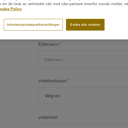
n om din bruk av nettstedet vårt med våre partnere innenfor sosiale medier, r
Navn
*
ookie Policy
Informasjonskapselinnstillinger
Godta alle cookier
Etternavn
*
Jobbfunksjon
*
Jobbtittel