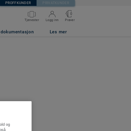
PROFFKUNDER
PRIVATKUNDER
0
Tjenester
Logg inn
Prøver
g dokumentasjon
Les mer
hold og
også