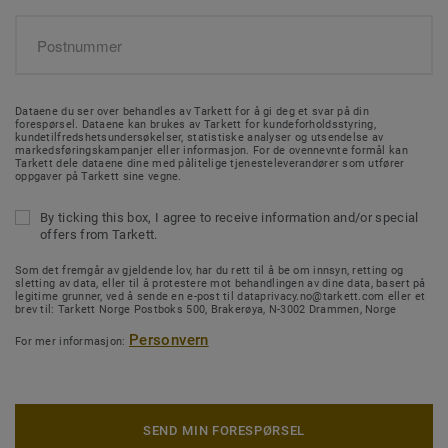
Dataene du ser over behandles av Tarkett for å gi deg et svar på din
forespørsel. Dataene kan brukes av Tarkett for kundeforholdsstyring,
kundetilfredshetsundersøkelser, statistiske analyser og utsendelse av
markedsføringskampanjer eller informasjon. For de ovennevnte formål kan
Tarkett dele dataene dine med pålitelige tjenesteleverandører som utfører
oppgaver på Tarkett sine vegne.
By ticking this box, I agree to receive information and/or special
offers from Tarkett.
Som det fremgår av gjeldende lov, har du rett til å be om innsyn, retting og
sletting av data, eller til å protestere mot behandlingen av dine data, basert på
legitime grunner, ved å sende en e-post til dataprivacy.no@tarkett.com eller et
brev til: Tarkett Norge Postboks 500, Brakerøya, N-3002 Drammen, Norge
Personvern
For mer informasjon:
SEND MIN FORESPØRSEL