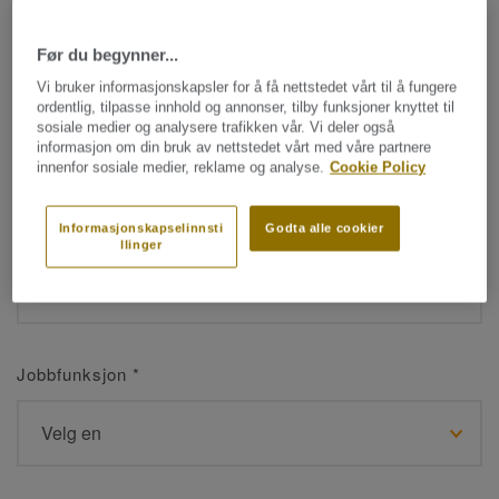
Før du begynner...
Navn
*
Vi bruker informasjonskapsler for å få nettstedet vårt til å fungere
ordentlig, tilpasse innhold og annonser, tilby funksjoner knyttet til
sosiale medier og analysere trafikken vår. Vi deler også
informasjon om din bruk av nettstedet vårt med våre partnere
innenfor sosiale medier, reklame og analyse.
Cookie Policy
Etternavn
*
Informasjonskapselinnsti
Godta alle cookier
llinger
Jobbfunksjon
*