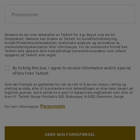
Dataene du ser over behandles av Tarkett for å gi deg et svar på din
forespørsel. Dataene kan brukes av Tarkett for kundeforholdsstyring,
kundetilfredshetsundersøkelser, statistiske analyser og utsendelse av
markedsføringskampanjer eller informasjon. For de ovennevnte formål kan
Tarkett dele dataene dine med pålitelige tjenesteleverandører som utfører
oppgaver på Tarkett sine vegne.
By ticking this box, I agree to receive information and/or special
offers from Tarkett.
Som det fremgår av gjeldende lov, har du rett til å be om innsyn, retting og
sletting av data, eller til å protestere mot behandlingen av dine data, basert på
legitime grunner, ved å sende en e-post til dataprivacy.no@tarkett.com eller et
brev til: Tarkett Norge Postboks 500, Brakerøya, N-3002 Drammen, Norge
Personvern
For mer informasjon:
SEND MIN FORESPØRSEL