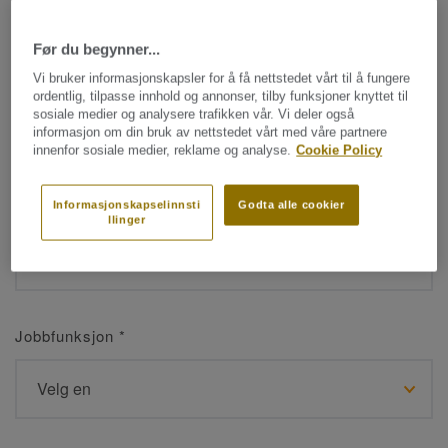
Før du begynner...
Navn
*
Vi bruker informasjonskapsler for å få nettstedet vårt til å fungere
ordentlig, tilpasse innhold og annonser, tilby funksjoner knyttet til
sosiale medier og analysere trafikken vår. Vi deler også
informasjon om din bruk av nettstedet vårt med våre partnere
innenfor sosiale medier, reklame og analyse.
Cookie Policy
Etternavn
*
Informasjonskapselinnsti
Godta alle cookier
llinger
Jobbfunksjon
*