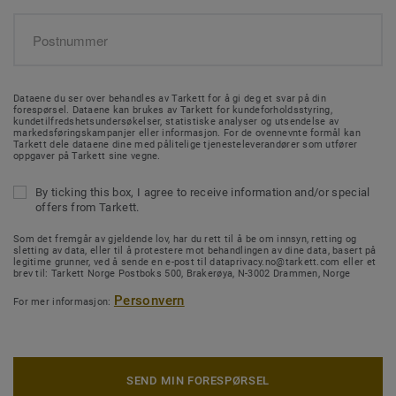
Dataene du ser over behandles av Tarkett for å gi deg et svar på din
forespørsel. Dataene kan brukes av Tarkett for kundeforholdsstyring,
kundetilfredshetsundersøkelser, statistiske analyser og utsendelse av
markedsføringskampanjer eller informasjon. For de ovennevnte formål kan
Tarkett dele dataene dine med pålitelige tjenesteleverandører som utfører
oppgaver på Tarkett sine vegne.
By ticking this box, I agree to receive information and/or special
offers from Tarkett.
Som det fremgår av gjeldende lov, har du rett til å be om innsyn, retting og
sletting av data, eller til å protestere mot behandlingen av dine data, basert på
legitime grunner, ved å sende en e-post til dataprivacy.no@tarkett.com eller et
brev til: Tarkett Norge Postboks 500, Brakerøya, N-3002 Drammen, Norge
Personvern
For mer informasjon:
SEND MIN FORESPØRSEL