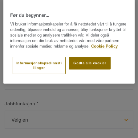
Før du begynner...
Navn
*
Vi bruker informasjonskapsler for å få nettstedet vårt til å fungere
ordentlig, tilpasse innhold og annonser, tilby funksjoner knyttet til
sosiale medier og analysere trafikken vår. Vi deler også
informasjon om din bruk av nettstedet vårt med våre partnere
innenfor sosiale medier, reklame og analyse.
Cookie Policy
Etternavn
*
Informasjonskapselinnsti
Godta alle cookier
llinger
Jobbfunksjon
*