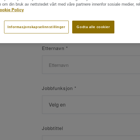
n om din bruk av nettstedet vårt med våre partnere innenfor sosiale medier, r
Navn
*
ookie Policy
Informasjonskapselinnstillinger
Godta alle cookier
Etternavn
*
Jobbfunksjon
*
Jobbtittel