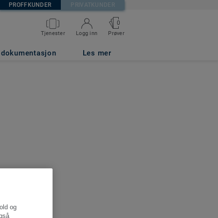
PROFFKUNDER
PRIVATKUNDER
0
Tjenester
Logg inn
Prøver
g dokumentasjon
Les mer
hold og
også