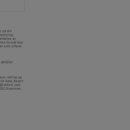
r på din
sstyring,
sendelse av
vnte formål kan
rer som utfører
n and/or
syn, retting og
ine data, basert
no@tarkett.com
-3002 Drammen,