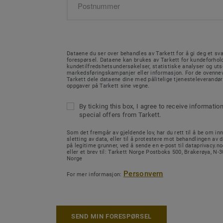
Dataene du ser over behandles av Tarkett for å gi deg et sva
forespørsel. Dataene kan brukes av Tarkett for kundeforhold
kundetilfredshetsundersøkelser, statistiske analyser og ut
markedsføringskampanjer eller informasjon. For de ovenne
Tarkett dele dataene dine med pålitelige tjenesteleverandø
oppgaver på Tarkett sine vegne.
By ticking this box, I agree to receive informatio
special offers from Tarkett.
Som det fremgår av gjeldende lov, har du rett til å be om inn
sletting av data, eller til å protestere mot behandlingen av d
på legitime grunner, ved å sende en e-post til dataprivacy.
eller et brev til: Tarkett Norge Postboks 500, Brakerøya, N
Norge
Personvern
For mer informasjon:
SEND MIN FORESPØRSEL