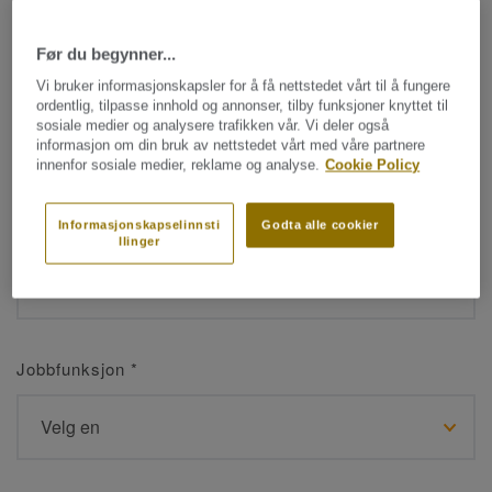
Før du begynner...
Navn
*
Vi bruker informasjonskapsler for å få nettstedet vårt til å fungere
ordentlig, tilpasse innhold og annonser, tilby funksjoner knyttet til
sosiale medier og analysere trafikken vår. Vi deler også
informasjon om din bruk av nettstedet vårt med våre partnere
innenfor sosiale medier, reklame og analyse.
Cookie Policy
Etternavn
*
Informasjonskapselinnsti
Godta alle cookier
llinger
Jobbfunksjon
*