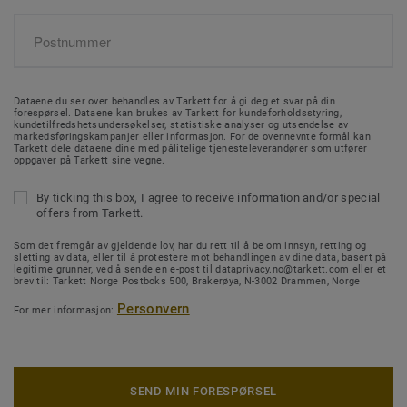
Dataene du ser over behandles av Tarkett for å gi deg et svar på din
forespørsel. Dataene kan brukes av Tarkett for kundeforholdsstyring,
kundetilfredshetsundersøkelser, statistiske analyser og utsendelse av
markedsføringskampanjer eller informasjon. For de ovennevnte formål kan
Tarkett dele dataene dine med pålitelige tjenesteleverandører som utfører
oppgaver på Tarkett sine vegne.
By ticking this box, I agree to receive information and/or special
offers from Tarkett.
Som det fremgår av gjeldende lov, har du rett til å be om innsyn, retting og
sletting av data, eller til å protestere mot behandlingen av dine data, basert på
legitime grunner, ved å sende en e-post til dataprivacy.no@tarkett.com eller et
brev til: Tarkett Norge Postboks 500, Brakerøya, N-3002 Drammen, Norge
Personvern
For mer informasjon:
SEND MIN FORESPØRSEL