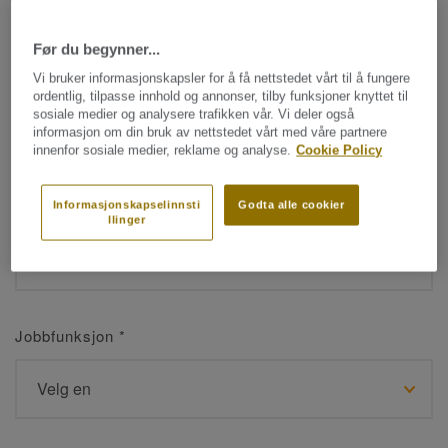
Før du begynner...
Navn
*
Vi bruker informasjonskapsler for å få nettstedet vårt til å fungere
ordentlig, tilpasse innhold og annonser, tilby funksjoner knyttet til
sosiale medier og analysere trafikken vår. Vi deler også
informasjon om din bruk av nettstedet vårt med våre partnere
innenfor sosiale medier, reklame og analyse.
Cookie Policy
Etternavn
*
Informasjonskapselinnsti
Godta alle cookier
llinger
Jobbfunksjon
*