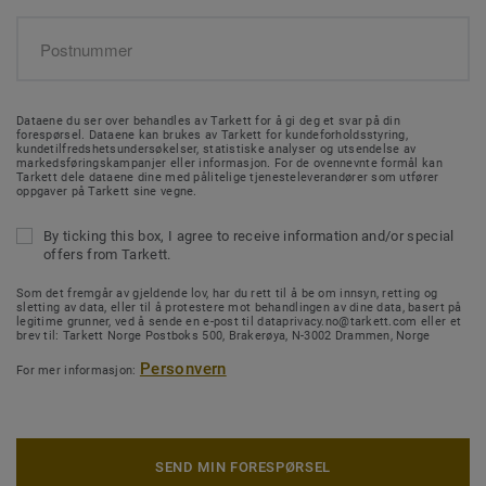
Dataene du ser over behandles av Tarkett for å gi deg et svar på din
forespørsel. Dataene kan brukes av Tarkett for kundeforholdsstyring,
kundetilfredshetsundersøkelser, statistiske analyser og utsendelse av
markedsføringskampanjer eller informasjon. For de ovennevnte formål kan
Tarkett dele dataene dine med pålitelige tjenesteleverandører som utfører
oppgaver på Tarkett sine vegne.
By ticking this box, I agree to receive information and/or special
offers from Tarkett.
Som det fremgår av gjeldende lov, har du rett til å be om innsyn, retting og
sletting av data, eller til å protestere mot behandlingen av dine data, basert på
legitime grunner, ved å sende en e-post til dataprivacy.no@tarkett.com eller et
brev til: Tarkett Norge Postboks 500, Brakerøya, N-3002 Drammen, Norge
Personvern
For mer informasjon:
SEND MIN FORESPØRSEL