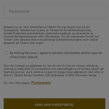
Dataene du ser over behandles av Tarkett for å gi deg et svar på din
forespørsel. Dataene kan brukes av Tarkett for kundeforholdsstyring,
kundetilfredshetsundersøkelser, statistiske analyser og utsendelse av
markedsføringskampanjer eller informasjon. For de ovennevnte formål kan
Tarkett dele dataene dine med pålitelige tjenesteleverandører som utfører
oppgaver på Tarkett sine vegne.
By ticking this box, I agree to receive information and/or special
offers from Tarkett.
Som det fremgår av gjeldende lov, har du rett til å be om innsyn, retting og
sletting av data, eller til å protestere mot behandlingen av dine data, basert på
legitime grunner, ved å sende en e-post til dataprivacy.no@tarkett.com eller et
brev til: Tarkett Norge Postboks 500, Brakerøya, N-3002 Drammen, Norge
Personvern
For mer informasjon:
SEND MIN FORESPØRSEL