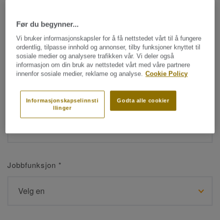
Før du begynner...
Navn
*
Vi bruker informasjonskapsler for å få nettstedet vårt til å fungere
ordentlig, tilpasse innhold og annonser, tilby funksjoner knyttet til
sosiale medier og analysere trafikken vår. Vi deler også
informasjon om din bruk av nettstedet vårt med våre partnere
innenfor sosiale medier, reklame og analyse.
Cookie Policy
Etternavn
*
Informasjonskapselinnsti
Godta alle cookier
llinger
Jobbfunksjon
*