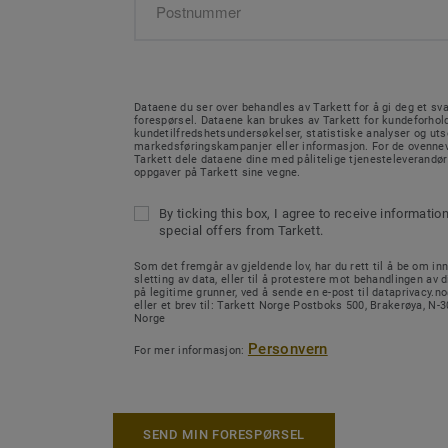
Dataene du ser over behandles av Tarkett for å gi deg et sva
forespørsel. Dataene kan brukes av Tarkett for kundeforhold
kundetilfredshetsundersøkelser, statistiske analyser og ut
markedsføringskampanjer eller informasjon. For de ovenne
Tarkett dele dataene dine med pålitelige tjenesteleverandø
oppgaver på Tarkett sine vegne.
By ticking this box, I agree to receive informatio
special offers from Tarkett.
Som det fremgår av gjeldende lov, har du rett til å be om inn
sletting av data, eller til å protestere mot behandlingen av d
på legitime grunner, ved å sende en e-post til dataprivacy.
eller et brev til: Tarkett Norge Postboks 500, Brakerøya, N
Norge
Personvern
For mer informasjon:
SEND MIN FORESPØRSEL