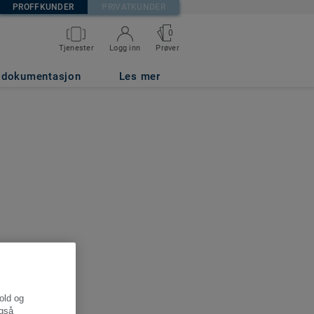
PROFFKUNDER
PRIVATKUNDER
0
Tjenester
Logg inn
Prøver
g dokumentasjon
Les mer
hold og
også