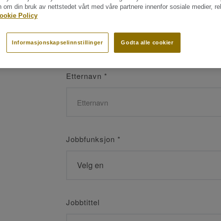
n om din bruk av nettstedet vårt med våre partnere innenfor sosiale medier, r
Navn
*
ookie Policy
Informasjonskapselinnstillinger
Godta alle cookier
Etternavn
*
Jobbfunksjon
*
Jobbtittel