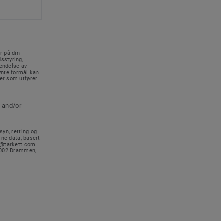
r på din
sstyring,
sendelse av
vnte formål kan
rer som utfører
n and/or
syn, retting og
ine data, basert
no@tarkett.com
-3002 Drammen,