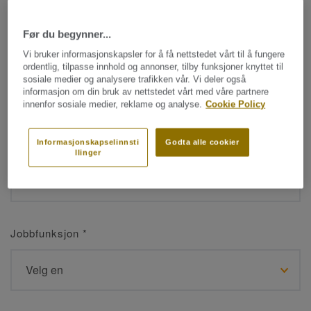
Før du begynner...
Navn
*
Vi bruker informasjonskapsler for å få nettstedet vårt til å fungere
ordentlig, tilpasse innhold og annonser, tilby funksjoner knyttet til
sosiale medier og analysere trafikken vår. Vi deler også
informasjon om din bruk av nettstedet vårt med våre partnere
innenfor sosiale medier, reklame og analyse.
Cookie Policy
Etternavn
*
Informasjonskapselinnsti
Godta alle cookier
llinger
Jobbfunksjon
*