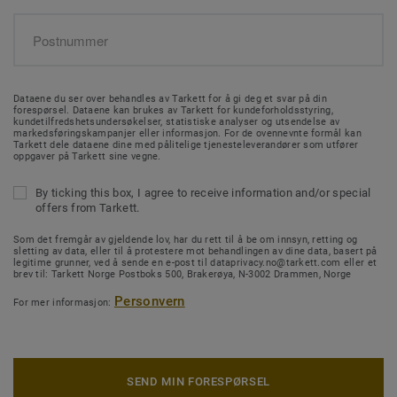
Dataene du ser over behandles av Tarkett for å gi deg et svar på din
forespørsel. Dataene kan brukes av Tarkett for kundeforholdsstyring,
kundetilfredshetsundersøkelser, statistiske analyser og utsendelse av
markedsføringskampanjer eller informasjon. For de ovennevnte formål kan
Tarkett dele dataene dine med pålitelige tjenesteleverandører som utfører
oppgaver på Tarkett sine vegne.
By ticking this box, I agree to receive information and/or special
offers from Tarkett.
Som det fremgår av gjeldende lov, har du rett til å be om innsyn, retting og
sletting av data, eller til å protestere mot behandlingen av dine data, basert på
legitime grunner, ved å sende en e-post til dataprivacy.no@tarkett.com eller et
brev til: Tarkett Norge Postboks 500, Brakerøya, N-3002 Drammen, Norge
Personvern
For mer informasjon:
SEND MIN FORESPØRSEL