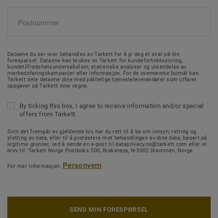
Dataene du ser over behandles av Tarkett for å gi deg et svar på din
forespørsel. Dataene kan brukes av Tarkett for kundeforholdsstyring,
kundetilfredshetsundersøkelser, statistiske analyser og utsendelse av
markedsføringskampanjer eller informasjon. For de ovennevnte formål kan
Tarkett dele dataene dine med pålitelige tjenesteleverandører som utfører
oppgaver på Tarkett sine vegne.
By ticking this box, I agree to receive information and/or special
offers from Tarkett.
Som det fremgår av gjeldende lov, har du rett til å be om innsyn, retting og
sletting av data, eller til å protestere mot behandlingen av dine data, basert på
legitime grunner, ved å sende en e-post til dataprivacy.no@tarkett.com eller et
brev til: Tarkett Norge Postboks 500, Brakerøya, N-3002 Drammen, Norge
Personvern
For mer informasjon:
SEND MIN FORESPØRSEL