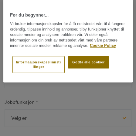
Før du begynner...
Navn
*
Vi bruker informasjonskapsler for å få nettstedet vårt til å fungere
ordentlig, tilpasse innhold og annonser, tilby funksjoner knyttet til
sosiale medier og analysere trafikken vår. Vi deler også
informasjon om din bruk av nettstedet vårt med våre partnere
innenfor sosiale medier, reklame og analyse.
Cookie Policy
Etternavn
*
Informasjonskapselinnsti
Godta alle cookier
llinger
Jobbfunksjon
*