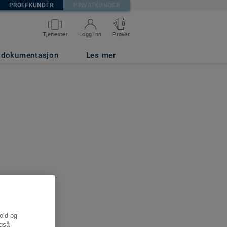
PROFFKUNDER
PRIVATKUNDER
0
Tjenester
Logg inn
Prøver
g dokumentasjon
Les mer
hold og
også