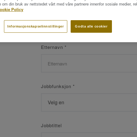
n om din bruk av nettstedet vårt med våre partnere innenfor sosiale medier, r
Navn
*
ookie Policy
Informasjonskapselinnstillinger
Godta alle cookier
Etternavn
*
Jobbfunksjon
*
Jobbtittel