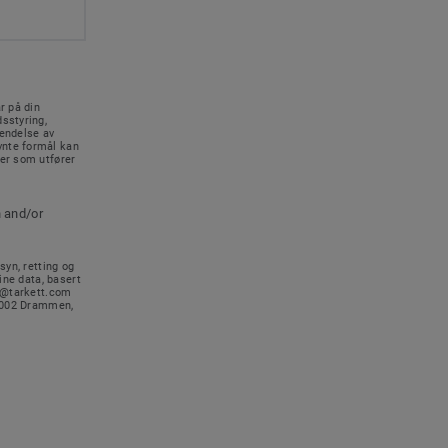
r på din
sstyring,
sendelse av
vnte formål kan
rer som utfører
n and/or
syn, retting og
ine data, basert
no@tarkett.com
-3002 Drammen,