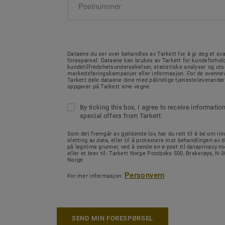
Dataene du ser over behandles av Tarkett for å gi deg et sva
forespørsel. Dataene kan brukes av Tarkett for kundeforhold
kundetilfredshetsundersøkelser, statistiske analyser og ut
markedsføringskampanjer eller informasjon. For de ovenne
Tarkett dele dataene dine med pålitelige tjenesteleverandø
oppgaver på Tarkett sine vegne.
By ticking this box, I agree to receive informatio
special offers from Tarkett.
Som det fremgår av gjeldende lov, har du rett til å be om inn
sletting av data, eller til å protestere mot behandlingen av d
på legitime grunner, ved å sende en e-post til dataprivacy.
eller et brev til: Tarkett Norge Postboks 500, Brakerøya, N
Norge
Personvern
For mer informasjon:
SEND MIN FORESPØRSEL