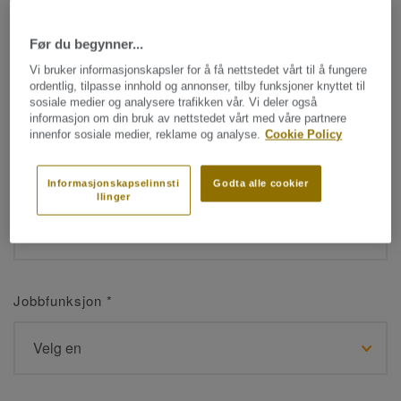
Før du begynner...
Navn
*
Vi bruker informasjonskapsler for å få nettstedet vårt til å fungere
ordentlig, tilpasse innhold og annonser, tilby funksjoner knyttet til
sosiale medier og analysere trafikken vår. Vi deler også
informasjon om din bruk av nettstedet vårt med våre partnere
innenfor sosiale medier, reklame og analyse.
Cookie Policy
Etternavn
*
Informasjonskapselinnsti
Godta alle cookier
llinger
Jobbfunksjon
*