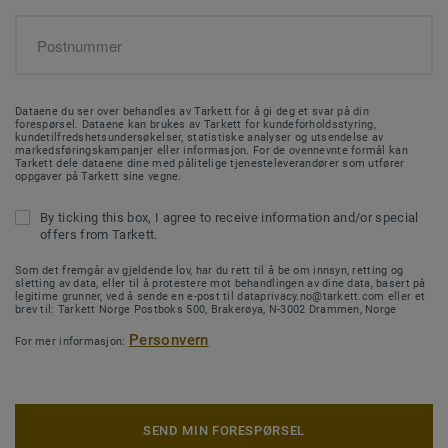
Dataene du ser over behandles av Tarkett for å gi deg et svar på din
forespørsel. Dataene kan brukes av Tarkett for kundeforholdsstyring,
kundetilfredshetsundersøkelser, statistiske analyser og utsendelse av
markedsføringskampanjer eller informasjon. For de ovennevnte formål kan
Tarkett dele dataene dine med pålitelige tjenesteleverandører som utfører
oppgaver på Tarkett sine vegne.
By ticking this box, I agree to receive information and/or special
offers from Tarkett.
Som det fremgår av gjeldende lov, har du rett til å be om innsyn, retting og
sletting av data, eller til å protestere mot behandlingen av dine data, basert på
legitime grunner, ved å sende en e-post til dataprivacy.no@tarkett.com eller et
brev til: Tarkett Norge Postboks 500, Brakerøya, N-3002 Drammen, Norge
Personvern
For mer informasjon:
SEND MIN FORESPØRSEL