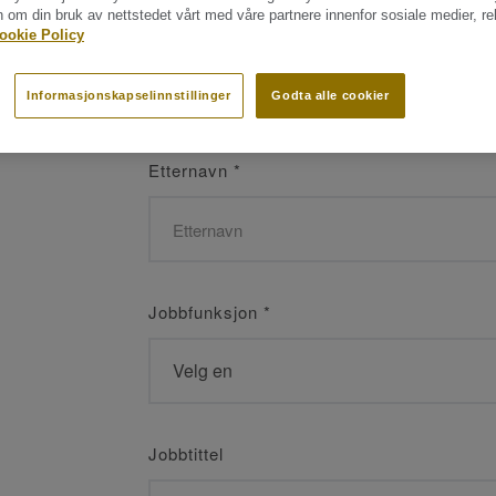
n om din bruk av nettstedet vårt med våre partnere innenfor sosiale medier, r
Navn
*
ookie Policy
Informasjonskapselinnstillinger
Godta alle cookier
Etternavn
*
Jobbfunksjon
*
Jobbtittel