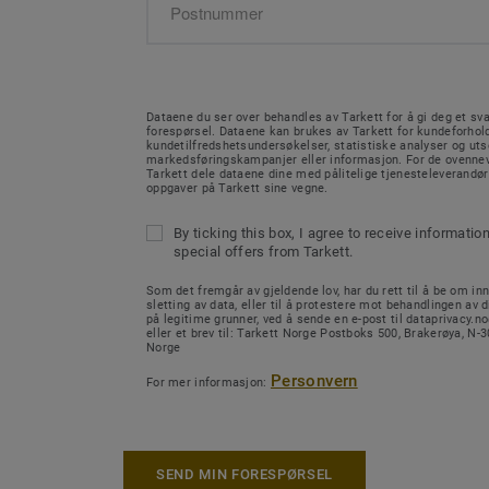
Dataene du ser over behandles av Tarkett for å gi deg et sva
forespørsel. Dataene kan brukes av Tarkett for kundeforhold
kundetilfredshetsundersøkelser, statistiske analyser og ut
markedsføringskampanjer eller informasjon. For de ovenne
Tarkett dele dataene dine med pålitelige tjenesteleverandø
oppgaver på Tarkett sine vegne.
By ticking this box, I agree to receive informatio
special offers from Tarkett.
Som det fremgår av gjeldende lov, har du rett til å be om inn
sletting av data, eller til å protestere mot behandlingen av d
på legitime grunner, ved å sende en e-post til dataprivacy.
eller et brev til: Tarkett Norge Postboks 500, Brakerøya, N
Norge
Personvern
For mer informasjon:
SEND MIN FORESPØRSEL