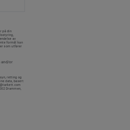
r på din
sstyring,
sendelse av
vnte formål kan
rer som utfører
n and/or
syn, retting og
ine data, basert
no@tarkett.com
-3002 Drammen,