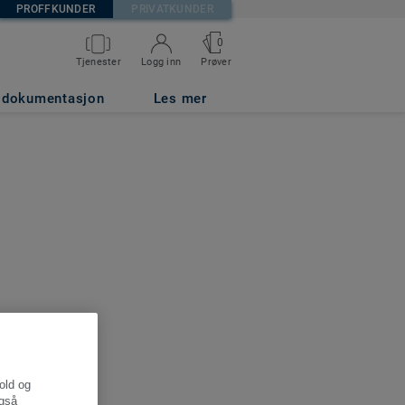
PROFFKUNDER
PRIVATKUNDER
0
Tjenester
Logg inn
Prøver
g dokumentasjon
Les mer
hold og
også