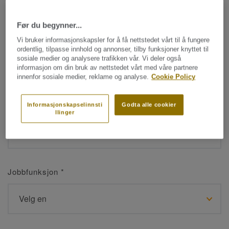
Før du begynner...
Navn
*
Vi bruker informasjonskapsler for å få nettstedet vårt til å fungere
ordentlig, tilpasse innhold og annonser, tilby funksjoner knyttet til
sosiale medier og analysere trafikken vår. Vi deler også
informasjon om din bruk av nettstedet vårt med våre partnere
innenfor sosiale medier, reklame og analyse.
Cookie Policy
Etternavn
*
Informasjonskapselinnsti
Godta alle cookier
llinger
Jobbfunksjon
*