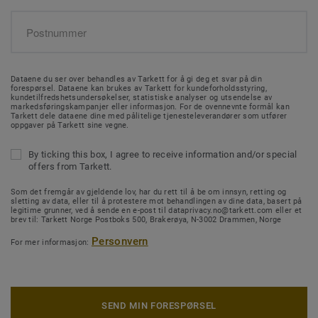
Dataene du ser over behandles av Tarkett for å gi deg et svar på din
forespørsel. Dataene kan brukes av Tarkett for kundeforholdsstyring,
kundetilfredshetsundersøkelser, statistiske analyser og utsendelse av
markedsføringskampanjer eller informasjon. For de ovennevnte formål kan
Tarkett dele dataene dine med pålitelige tjenesteleverandører som utfører
oppgaver på Tarkett sine vegne.
By ticking this box, I agree to receive information and/or special
offers from Tarkett.
Som det fremgår av gjeldende lov, har du rett til å be om innsyn, retting og
sletting av data, eller til å protestere mot behandlingen av dine data, basert på
legitime grunner, ved å sende en e-post til dataprivacy.no@tarkett.com eller et
brev til: Tarkett Norge Postboks 500, Brakerøya, N-3002 Drammen, Norge
Personvern
For mer informasjon:
SEND MIN FORESPØRSEL