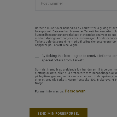
Dataene du ser over behandles av Tarkett for å gi deg et sva
forespørsel. Dataene kan brukes av Tarkett for kundeforhold
kundetilfredshetsundersøkelser, statistiske analyser og ut
markedsføringskampanjer eller informasjon. For de ovenne
Tarkett dele dataene dine med pålitelige tjenesteleverandø
oppgaver på Tarkett sine vegne.
By ticking this box, I agree to receive informatio
special offers from Tarkett.
Som det fremgår av gjeldende lov, har du rett til å be om inn
sletting av data, eller til å protestere mot behandlingen av d
på legitime grunner, ved å sende en e-post til dataprivacy.
eller et brev til: Tarkett Norge Postboks 500, Brakerøya, N
Norge
Personvern
For mer informasjon:
SEND MIN FORESPØRSEL