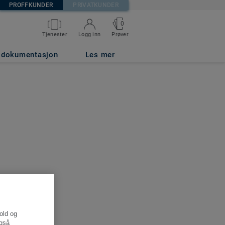
PROFFKUNDER
PRIVATKUNDER
0
Tjenester
Logg inn
Prøver
g dokumentasjon
Les mer
hold og
også