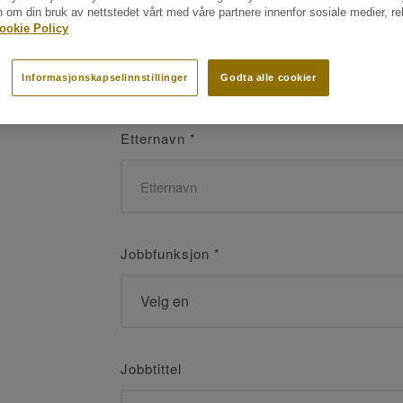
n om din bruk av nettstedet vårt med våre partnere innenfor sosiale medier, r
Navn
*
ookie Policy
Informasjonskapselinnstillinger
Godta alle cookier
Etternavn
*
Jobbfunksjon
*
Jobbtittel