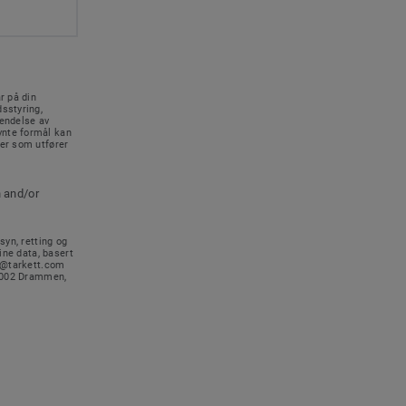
r på din
sstyring,
sendelse av
vnte formål kan
rer som utfører
n and/or
syn, retting og
ine data, basert
no@tarkett.com
-3002 Drammen,