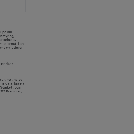
r på din
sstyring,
sendelse av
vnte formål kan
rer som utfører
n and/or
syn, retting og
ine data, basert
no@tarkett.com
-3002 Drammen,