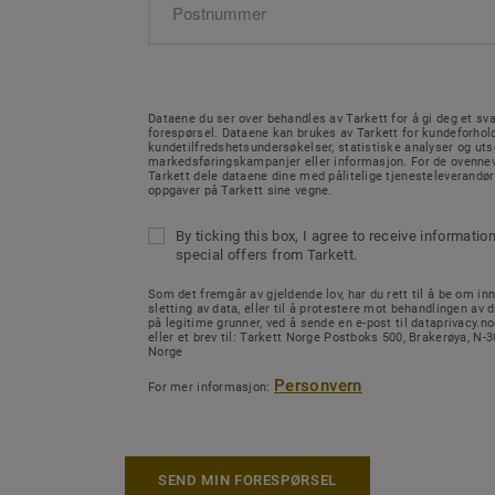
Dataene du ser over behandles av Tarkett for å gi deg et sva
forespørsel. Dataene kan brukes av Tarkett for kundeforhold
kundetilfredshetsundersøkelser, statistiske analyser og ut
markedsføringskampanjer eller informasjon. For de ovenne
Tarkett dele dataene dine med pålitelige tjenesteleverandø
oppgaver på Tarkett sine vegne.
By ticking this box, I agree to receive informatio
special offers from Tarkett.
Som det fremgår av gjeldende lov, har du rett til å be om inn
sletting av data, eller til å protestere mot behandlingen av d
på legitime grunner, ved å sende en e-post til dataprivacy.
eller et brev til: Tarkett Norge Postboks 500, Brakerøya, N
Norge
Personvern
For mer informasjon:
SEND MIN FORESPØRSEL