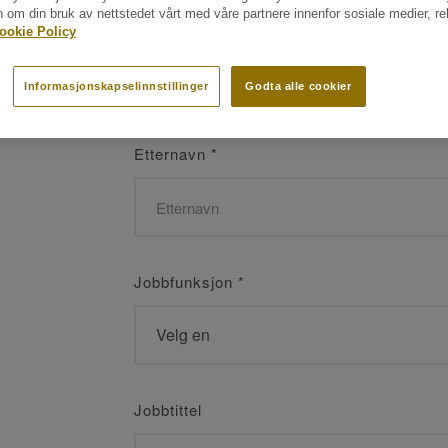
n om din bruk av nettstedet vårt med våre partnere innenfor sosiale medier, r
Navn
*
ookie Policy
Informasjonskapselinnstillinger
Godta alle cookier
Etternavn
*
Jobbfunksjon
*
Jobbtittel