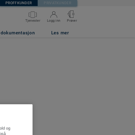
PROFFKUNDER
PRIVATKUNDER
0
Tjenester
Logg inn
Prøver
g dokumentasjon
Les mer
hold og
også