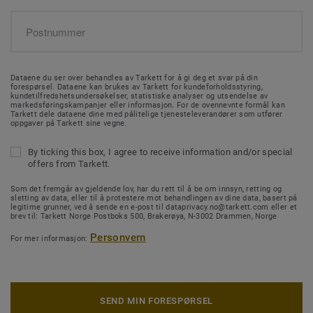
Dataene du ser over behandles av Tarkett for å gi deg et svar på din
forespørsel. Dataene kan brukes av Tarkett for kundeforholdsstyring,
kundetilfredshetsundersøkelser, statistiske analyser og utsendelse av
markedsføringskampanjer eller informasjon. For de ovennevnte formål kan
Tarkett dele dataene dine med pålitelige tjenesteleverandører som utfører
oppgaver på Tarkett sine vegne.
By ticking this box, I agree to receive information and/or special
offers from Tarkett.
Som det fremgår av gjeldende lov, har du rett til å be om innsyn, retting og
sletting av data, eller til å protestere mot behandlingen av dine data, basert på
legitime grunner, ved å sende en e-post til dataprivacy.no@tarkett.com eller et
brev til: Tarkett Norge Postboks 500, Brakerøya, N-3002 Drammen, Norge
Personvern
For mer informasjon:
SEND MIN FORESPØRSEL