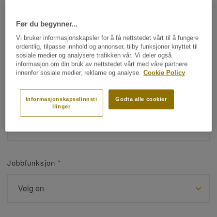
Før du begynner...
Navn
*
Vi bruker informasjonskapsler for å få nettstedet vårt til å fungere
ordentlig, tilpasse innhold og annonser, tilby funksjoner knyttet til
sosiale medier og analysere trafikken vår. Vi deler også
informasjon om din bruk av nettstedet vårt med våre partnere
innenfor sosiale medier, reklame og analyse.
Cookie Policy
Etternavn
*
Informasjonskapselinnsti
Godta alle cookier
llinger
Jobbfunksjon
*