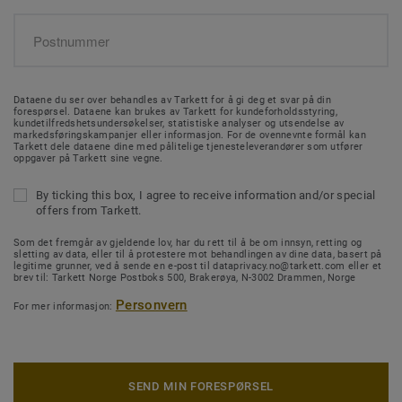
Dataene du ser over behandles av Tarkett for å gi deg et svar på din
forespørsel. Dataene kan brukes av Tarkett for kundeforholdsstyring,
kundetilfredshetsundersøkelser, statistiske analyser og utsendelse av
markedsføringskampanjer eller informasjon. For de ovennevnte formål kan
Tarkett dele dataene dine med pålitelige tjenesteleverandører som utfører
oppgaver på Tarkett sine vegne.
By ticking this box, I agree to receive information and/or special
offers from Tarkett.
Som det fremgår av gjeldende lov, har du rett til å be om innsyn, retting og
sletting av data, eller til å protestere mot behandlingen av dine data, basert på
legitime grunner, ved å sende en e-post til dataprivacy.no@tarkett.com eller et
brev til: Tarkett Norge Postboks 500, Brakerøya, N-3002 Drammen, Norge
Personvern
For mer informasjon:
SEND MIN FORESPØRSEL