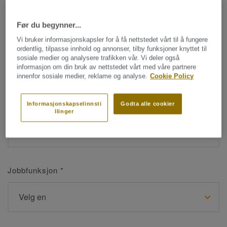
Før du begynner...
Navn
*
Vi bruker informasjonskapsler for å få nettstedet vårt til å fungere
ordentlig, tilpasse innhold og annonser, tilby funksjoner knyttet til
sosiale medier og analysere trafikken vår. Vi deler også
informasjon om din bruk av nettstedet vårt med våre partnere
innenfor sosiale medier, reklame og analyse.
Cookie Policy
Etternavn
*
Informasjonskapselinnsti
Godta alle cookier
llinger
Jobbfunksjon
*