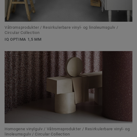
Våtromsprodukter / Resirkulerbare vinyl- og linoleumsgulv /
Circular Collection
IQ OPTIMA 1,5 MM
Homogene vinylgulv / Våtromsprodukter / Resirkulerbare vinyl- og
linoleumsgulv / Circular Collection