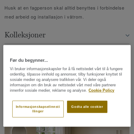
Husk at en fagperson skal alltid benyttes i forbindelse
med arbeid og installasjon i våtrom.
Kolleksjoner
Før du begynner...
FORBEDRE SØKET
Vi bruker informasjonskapsler for å få nettstedet vårt til å fungere
ordentlig, tilpasse innhold og annonser, tilby funksjoner knyttet til
sosiale medier og analysere trafikken vår. Vi deler også
18 kolleksjoner
informasjon om din bruk av nettstedet vårt med våre partnere
innenfor sosiale medier, reklame og analyse.
Cookie Policy
SORTER ETTER
Informasjonskapselinnsti
Godta alle cookier
llinger