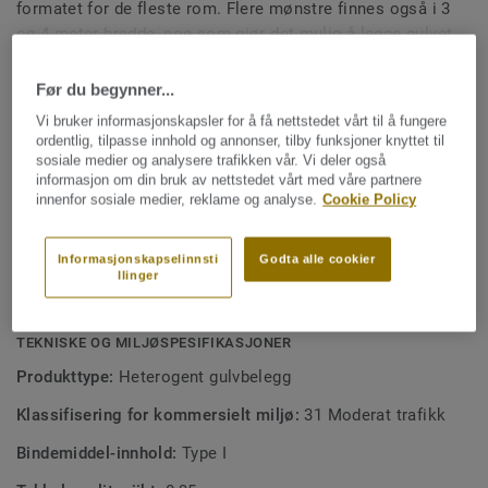
formatet for de fleste rom. Flere mønstre finnes også i 3
og 4 meter bredde, noe som gjør det mulig å legge gulvet
Se mer
uten skjøter.Gulvene kombinerer høy slitestyrke med myk
komfort, noe som gjør dem både holdbare og behagelige å
Før du begynner...
gå på. Den stabile konstruksjonen sikrer lang levetid.
NØKKELEGENSKAPER
Vi bruker informasjonskapsler for å få nettstedet vårt til å fungere
Mønstrene spenner fra naturtro stein-, betong- og
ordentlig, tilpasse innhold og annonser, tilby funksjoner knyttet til
Lekre vinylgulv til bad og våtrom
marmordesign til klassisk fiskebensmønster og
sosiale medier og analysere trafikken vår. Vi deler også
100% vanntett baderomsinteriør
informasjon om din bruk av nettstedet vårt med våre partnere
inspirasjon fra sørligere breddegrader.Aquarelle-gulvene er
innenfor sosiale medier, reklame og analyse.
Cookie Policy
våtromsgodkjente, og oppfyller bransjens krav til
En robust overflate som er lettstelt og flekkbestandig
vanntetthet i henhold til gjeldende standarder.Viktig ved
Fargetilpasset til Aquarelles våtromsvegger
arbeid i våtrom: Arbeidet skal alltid utføres av en
Informasjonskapselinnsti
Godta alle cookier
llinger
fagperson. Det er viktig at installatør og kunde på forhånd
Produsert uten ftalater
blir enige om mønsterets retning for et vellykket
sluttresultat. Følg alltid gjeldende leggeanvisning.
TEKNISKE OG MILJØSPESIFIKASJONER
Produkttype:
Heterogent gulvbelegg
Klassifisering for kommersielt miljø:
31 Moderat trafikk
Bindemiddel-innhold:
Type I