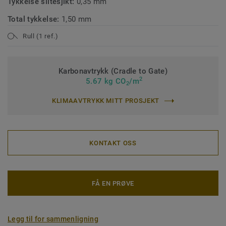
Tykkelse slitesjikt:
0,35 mm
Total tykkelse:
1,50 mm
Rull (1 ref.)
Karbonavtrykk (Cradle to Gate)
2
5.67 kg CO
/m
2
KLIMAAVTRYKK MITT PROSJEKT
KONTAKT OSS
FÅ EN PRØVE
Legg til for sammenligning