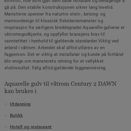
komfort, noe som gjør dem både holdbare og behagelige å
gå på. Den stabile konstruksjonen sikrer lang levetid.
Mønstrene spenner fra naturtro stein-, betong- og
marmordesign til klassisk fiskebensmønster og
inspirasjon fra sørligere breddegrader.Aquarelle-gulvene er
våtromsgodkjente, og oppfyller bransjens krav til
vanntetthet i henhold til gjeldende standarder.Viktig ved
arbeid i våtrom: Arbeidet skal alltid utføres av en
fagperson. Det er viktig at installatør og kunde på forhånd
blir enige om mønsterets retning for et vellykket
sluttresultat. Følg alltid gjeldende leggeanvisning.
Aquarelle gulv til våtrom Century 2 DAWN
kan brukes i
Utdanning
Butikk
Hotell og restaurant