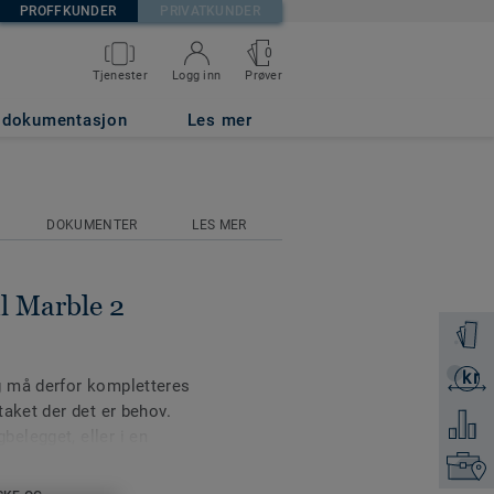
PROFFKUNDER
PRIVATKUNDER
0
Prøver
Tjenester
Logg inn
EY
g dokumentasjon
Les mer
DOKUMENTER
LES MER
l Marble 2
Få en p
kr
Få et ti
g må derfor kompletteres
aket der det er behov.
Legg ti
elegget, eller i en
runn.
Finn di