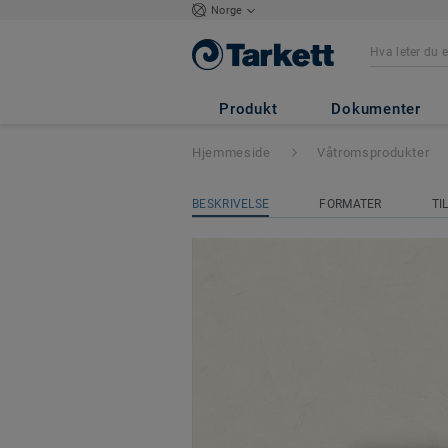
Norge
Aquarelle veggbo
Produkt
Dokumenter
Hjemmeside
Våtromsprodukter
BESKRIVELSE
FORMATER
TI