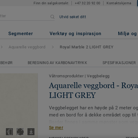
Finn din salgskontakt
+47 32 20 92 00
Kontaktskjema
Utvid søket ditt
rd
- Royal Marble 2 LIGHT GR
Segmenter
Verktøy og inspirasjon
Miljø o
Aquarelle veggbord
Royal Marble 2 LIGHT GREY
LBEHØR
BEREGNING AV KARBONAVTRYKK
SPESIFIKASJONER
Våtromsprodukter
|
Veggbelegg
Aquarelle veggbord - Roya
LIGHT GREY
Veggbelegget har en høyde på 2 meter o
med en bord for å dekke området opp til t
Border finnes i samme mønster som veggb
Se mer
farge som harmonerer med veggens bakg