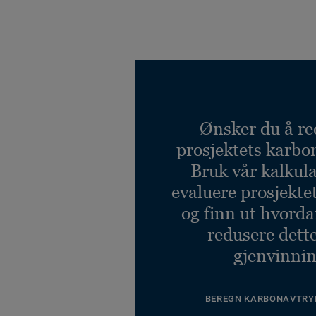
Ønsker du å re
prosjektets karbo
Bruk vår kalkulat
evaluere prosjekte
og finn ut hvord
redusere dett
gjenvinnin
BEREGN KARBONAVTRY