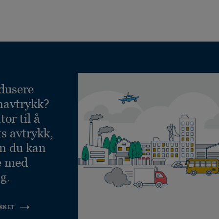
dusere
navtrykk?
or til å
ts avtrykk,
an du kan
e med
g.
KKET