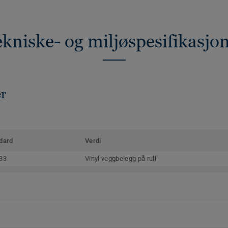
kniske- og miljøspesifikasjo
er
dard
Verdi
33
Vinyl veggbelegg på rull