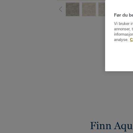
Før du be
Vi bruker i
annonser, t
informasjo
analyse.
C
Finn Aqu