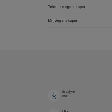
Tekniske egenskaper
Miljøegenskaper
Brosjyre
PDF
FDV