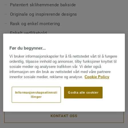
Patentert sklihemmende bakside
Den patenterte baksiden forhindrer gulvet i å gli, samtidig
som den bidrar til en sterk konstruksjon og stabilitet.
Originale og inspirerende designs
Overflatebehandlet med vår Top Clean for enkelt
Rask og enkel montering
vedlikehold. Motstandsdyktig mot riper og flekker.
Enkelt vedlikehold
TEKNISKE OG MILJØSPESIFIKASJONER
Før du begynner...
Produkttype:
Heterogent gulvbelegg
Vi bruker informasjonskapsler for å få nettstedet vårt til å fungere
ordentlig, tilpasse innhold og annonser, tilby funksjoner knyttet til
Klassifisering for bomiljø:
23 Høy
sosiale medier og analysere trafikken vår. Vi deler også
informasjon om din bruk av nettstedet vårt med våre partnere
Klassifisering for kommersielt miljø:
33 Høy trafikk
innenfor sosiale medier, reklame og analyse.
Cookie Policy
Klassifisering for industrimiljø:
42 Normal
Informasjonskapselinnsti
Godta alle cookier
Profil:
10 years
llinger
KONTAKT OSS