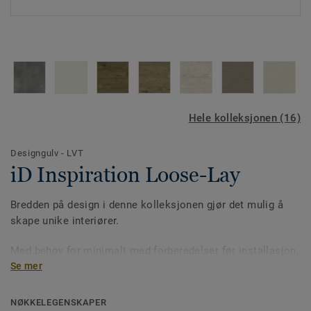
Hele kolleksjonen (16)
Designgulv - LVT
iD Inspiration Loose-Lay
Bredden på design i denne kolleksjonen gjør det mulig å
skape unike interiører.
Med behov for minimalt med forberedelser før installasjon,
legges LVT-stavene opptil tre ganger raskere enn andre
Se mer
modulære vinylgulv med sin limfrie løsning. Ideelt der
installasjoner må gå raskt.
NØKKELEGENSKAPER