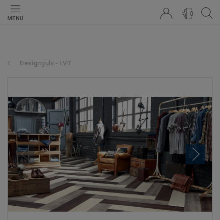
0
MENU
Designgulv - LVT