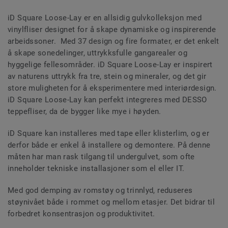
iD Square Loose-Lay er en allsidig gulvkolleksjon med
vinylfliser designet for å skape dynamiske og inspirerende
arbeidssoner. Med 37 design og fire formater, er det enkelt
å skape sonedelinger, uttrykksfulle gangarealer og
hyggelige fellesområder. iD Square Loose-Lay er inspirert
av naturens uttrykk fra tre, stein og mineraler, og det gir
store muligheten for å eksperimentere med interiørdesign.
iD Square Loose-Lay kan perfekt integreres med DESSO
teppefliser, da de bygger like mye i høyden.
iD Square kan installeres med tape eller klisterlim, og er
derfor både er enkel å installere og demontere. På denne
måten har man rask tilgang til undergulvet, som ofte
inneholder tekniske installasjoner som el eller IT.
Med god demping av romstøy og trinnlyd, reduseres
støynivået både i rommet og mellom etasjer. Det bidrar til
forbedret konsentrasjon og produktivitet.