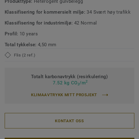
iD Square Loose-Lay er fullt resirkulerbar via vårt system
Produkttype:
Heterogent gulvbelegg
ReStart®.
Klassifisering for kommersielt miljø:
34 Svært høy trafikk
Klassifisering for industrimiljø:
42 Normal
Profil:
10 years
Total tykkelse:
4,50 mm
Flis (2 ref.)
Totalt karbonavtrykk (resirkulering)
2
7.52 kg CO
/m
2
KLIMAAVTRYKK MITT PROSJEKT
KONTAKT OSS