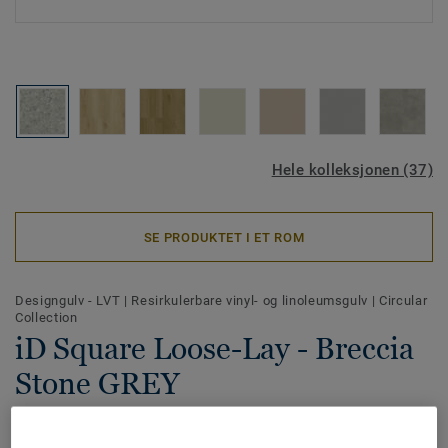
Hele kolleksjonen (37)
SE PRODUKTET I ET ROM
Designgulv - LVT
|
Resirkulerbare vinyl- og linoleumsgulv
|
Circular
Collection
iD Square Loose-Lay - Breccia
Stone GREY
iD Square Loose-Lay er en allsidig gulvkolleksjon med