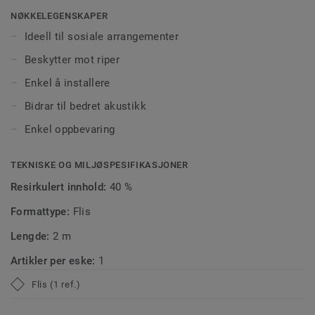
måler 1 x 2 m.
NØKKELEGENSKAPER
Ideell til sosiale arrangementer
Beskytter mot riper
Enkel å installere
Bidrar til bedret akustikk
Enkel oppbevaring
TEKNISKE OG MILJØSPESIFIKASJONER
Resirkulert innhold:
40 %
Formattype:
Flis
Lengde:
2 m
Artikler per eske:
1
Flis (1 ref.)