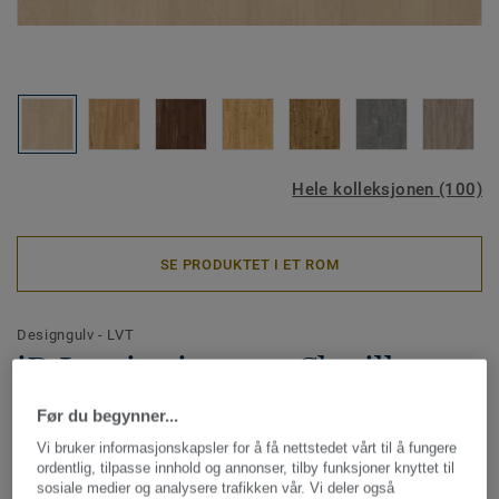
Hele kolleksjonen (100)
SE PRODUKTET I ET ROM
Designgulv - LVT
iD Inspiration 55 - Chatillon
Oak NATURAL
Før du begynner...
Vi bruker informasjonskapsler for å få nettstedet vårt til å fungere
iD Inspiration er designet for å gjøre prosessen med å
ordentlig, tilpasse innhold og annonser, tilby funksjoner knyttet til
velge gulv enklere for deg. Ultramatt overflate og naturtro
sosiale medier og analysere trafikken vår. Vi deler også