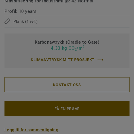
Klassifisering for industrimiljø:
42 Normal
Profil:
10 years
Plank (1 ref.)
Karbonavtrykk (Cradle to Gate)
2
4.33 kg CO
/m
2
KLIMAAVTRYKK MITT PROSJEKT
KONTAKT OSS
FÅ EN PRØVE
Legg til for sammenligning