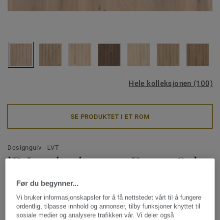
Hele kolleksjonen (100)
SE PRODUKTET I ET ROM
Designgulv - LVT
iD Inspiration 55 - Forest Oak
NATURAL
Før du begynner...
Vi bruker informasjonskapsler for å få nettstedet vårt til å fungere
iD Inspiration er designet for å gjøre prosessen med å
ordentlig, tilpasse innhold og annonser, tilby funksjoner knyttet til
velge gulv enklere for deg. Ultramatt overflate og naturtro
sosiale medier og analysere trafikken vår. Vi deler også