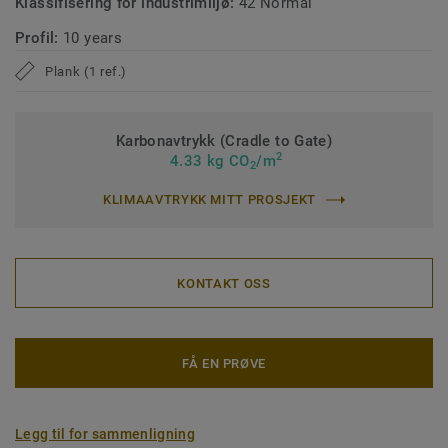
Klassifisering for industrimiljø:
42 Normal
Profil:
10 years
Plank (1 ref.)
Karbonavtrykk (Cradle to Gate)
2
4.33 kg CO
/m
2
KLIMAAVTRYKK MITT PROSJEKT
KONTAKT OSS
FÅ EN PRØVE
Legg til for sammenligning