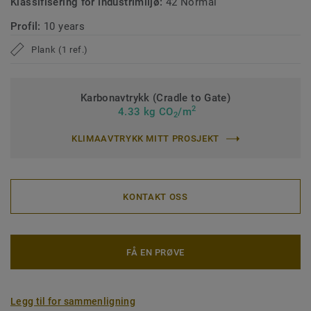
Klassifisering for industrimiljø:
42 Normal
Profil:
10 years
Plank (1 ref.)
Karbonavtrykk (Cradle to Gate)
2
4.33 kg CO
/m
2
KLIMAAVTRYKK MITT PROSJEKT
KONTAKT OSS
FÅ EN PRØVE
Legg til for sammenligning