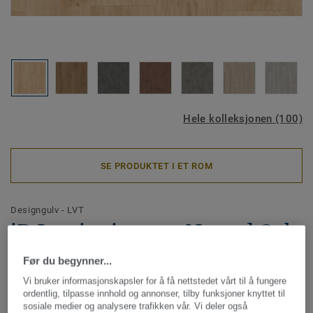
Hele kolleksjonen (100)
SE PRODUKTET I ET ROM
Designgulv - LVT
iD Inspiration 55 - Nomad Oak
LINEN
Før du begynner...
Vi bruker informasjonskapsler for å få nettstedet vårt til å fungere
iD Inspiration er designet for å gjøre prosessen med å
ordentlig, tilpasse innhold og annonser, tilby funksjoner knyttet til
velge gulv enklere for deg. Ultramatt overflate og naturtro
sosiale medier og analysere trafikken vår. Vi deler også