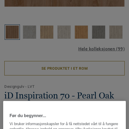
Hele kolleksjonen (99)
SE PRODUKTET I ET ROM
Designgulv - LVT
iD Inspiration 70 - Pearl Oak
PEKAN
Før du begynner...
iD Inspiration er designet for å gjøre prosessen med å
Vi bruker informasjonskapsler for å få nettstedet vårt til å fungere
velge gulv enklere for deg. De naturinspirerte fargene og