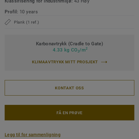
Klassifisering for industrimiljø:
43 Høy
Profil:
10 years
Plank (1 ref.)
Karbonavtrykk (Cradle to Gate)
2
4.33 kg CO
/m
2
KLIMAAVTRYKK MITT PROSJEKT
KONTAKT OSS
FÅ EN PRØVE
Legg til for sammenligning