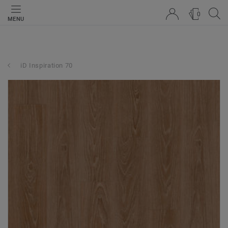
0
MENU
iD Inspiration 70