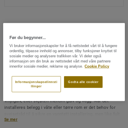
Før du begynner...
Vi bruker informasjonskapsler for å få nettstedet vårt til å fungere
Hele kolleksjonen (1477)
ordentlig, tilpasse innhold og annonser, tilby funksjoner knyttet til
sosiale medier og analysere trafikken vår. Vi deler også
informasjon om din bruk av nettstedet vårt med våre partnere
Sveisetråd
innenfor sosiale medier, reklame og analyse.
Cookie Policy
Sveisetråd for vinylgulv -
Multicolour GOLD 0187
Informasjonskapselinnsti
Godta alle cookier
llinger
Sveisetråd fra Tarkett sikrer skjøten mellom to ulike ruller
vinylgulv, eller skjøten mellom gulv og vegg. Når det
installeres belegg i våte eller tørre rom er det behov for
sveisetråd til å sikre en vanntett installering, men like fult
Se mer
for å sikre en god installering på store flater i offentlig
miljø. Sveisetråd gjør også renhold og vedlikehold enklere,