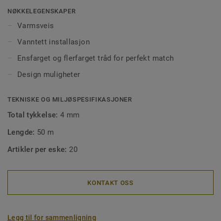
og forhindrer smuss og møkk å trenge ned i skjøtene. Våre
NØKKELEGENSKAPER
sveisetråder kommer i ens- eller flerfargede utgaver for å
Varmsveis
matche fargen på gulvet, eller for å skape spennende
Vanntett installasjon
kontraster.
Ensfarget og flerfarget tråd for perfekt match
Design muligheter
TEKNISKE OG MILJØSPESIFIKASJONER
Total tykkelse:
4 mm
Lengde:
50 m
Artikler per eske:
20
KONTAKT OSS
Legg til for sammenligning