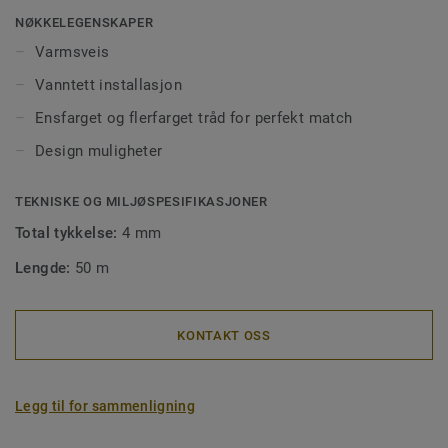
og forhindrer smuss og møkk å trenge ned i skjøtene. Våre
NØKKELEGENSKAPER
sveisetråder kommer i ens- eller flerfargede utgaver for å
Varmsveis
matche fargen på gulvet, eller for å skape spennende
Vanntett installasjon
kontraster.
Ensfarget og flerfarget tråd for perfekt match
Design muligheter
TEKNISKE OG MILJØSPESIFIKASJONER
Total tykkelse:
4 mm
Lengde:
50 m
KONTAKT OSS
Legg til for sammenligning