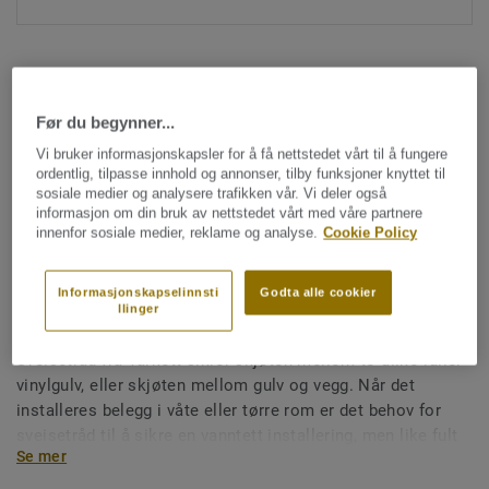
Før du begynner...
Vi bruker informasjonskapsler for å få nettstedet vårt til å fungere
ordentlig, tilpasse innhold og annonser, tilby funksjoner knyttet til
Hele kolleksjonen (1477)
sosiale medier og analysere trafikken vår. Vi deler også
informasjon om din bruk av nettstedet vårt med våre partnere
innenfor sosiale medier, reklame og analyse.
Cookie Policy
Sveisetråd
Sveisetråd for vinylgulv -
Informasjonskapselinnsti
Godta alle cookier
Multicolour GREY 0154
llinger
Sveisetråd fra Tarkett sikrer skjøten mellom to ulike ruller
vinylgulv, eller skjøten mellom gulv og vegg. Når det
installeres belegg i våte eller tørre rom er det behov for
sveisetråd til å sikre en vanntett installering, men like fult
Se mer
for å sikre en god installering på store flater i offentlig
miljø. Sveisetråd gjør også renhold og vedlikehold enklere,