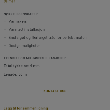
Se mer
for å sikre en god installering på store flater i offentlig
miljø. Sveisetråd gjør også renhold og vedlikehold enklere,
og forhindrer smuss og møkk å trenge ned i skjøtene. Våre
NØKKELEGENSKAPER
sveisetråder kommer i ens- eller flerfargede utgaver for å
Varmsveis
matche fargen på gulvet, eller for å skape spennende
Vanntett installasjon
kontraster.
Ensfarget og flerfarget tråd for perfekt match
Design muligheter
TEKNISKE OG MILJØSPESIFIKASJONER
Total tykkelse:
4 mm
Lengde:
50 m
KONTAKT OSS
Legg til for sammenligning