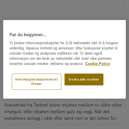
Før du begynner...
Vi bruker informasjonskapsler for å få nettstedet vårt til å fungere
ordentlig, tilpasse innhold og annonser, tilby funksjoner knyttet til
Hele kolleksjonen (1477)
sosiale medier og analysere trafikken vår. Vi deler også
informasjon om din bruk av nettstedet vårt med våre partnere
Sveisetråd
innenfor sosiale medier, reklame og analyse.
Cookie Policy
Sveisetråd for vinylgulv -
Multicolour LIGHT BEIGE
Informasjonskapselinnsti
Godta alle cookier
llinger
0058
Sveisetråd fra Tarkett sikrer skjøten mellom to ulike ruller
vinylgulv, eller skjøten mellom gulv og vegg. Når det
installeres belegg i våte eller tørre rom er det behov for
sveisetråd til å sikre en vanntett installering, men like fult