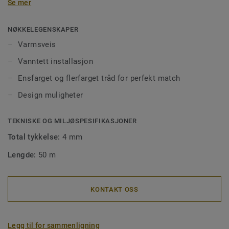
Se mer
for å sikre en god installering på store flater i offentlig
miljø. Sveisetråd gjør også renhold og vedlikehold enklere,
og forhindrer smuss og møkk å trenge ned i skjøtene. Våre
NØKKELEGENSKAPER
sveisetråder kommer i ens- eller flerfargede utgaver for å
Varmsveis
matche fargen på gulvet, eller for å skape spennende
Vanntett installasjon
kontraster.
Ensfarget og flerfarget tråd for perfekt match
Design muligheter
TEKNISKE OG MILJØSPESIFIKASJONER
Total tykkelse:
4 mm
Lengde:
50 m
KONTAKT OSS
Legg til for sammenligning