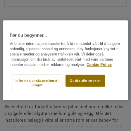
Før du begynner...
Vi bruker informasjonskapsler for å få nettstedet vårt til å fungere
ordentlig, tilpasse innhold og annonser, tilby funksjoner knyttet til
Hele kolleksjonen (1477)
sosiale medier og analysere trafikken vår. Vi deler også
informasjon om din bruk av nettstedet vårt med våre partnere
Sveisetråd
innenfor sosiale medier, reklame og analyse.
Cookie Policy
Sveisetråd for vinylgulv -
Multicolour PINK BLOSSOM
Informasjonskapselinnsti
Godta alle cookier
llinger
0315
Sveisetråd fra Tarkett sikrer skjøten mellom to ulike ruller
vinylgulv, eller skjøten mellom gulv og vegg. Når det
installeres belegg i våte eller tørre rom er det behov for
sveisetråd til å sikre en vanntett installering, men like fult