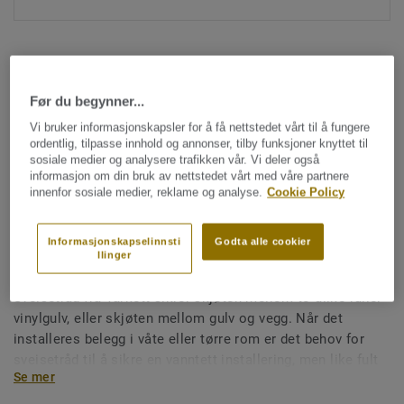
Før du begynner...
Vi bruker informasjonskapsler for å få nettstedet vårt til å fungere
ordentlig, tilpasse innhold og annonser, tilby funksjoner knyttet til
Hele kolleksjonen (1477)
sosiale medier og analysere trafikken vår. Vi deler også
informasjon om din bruk av nettstedet vårt med våre partnere
innenfor sosiale medier, reklame og analyse.
Cookie Policy
Sveisetråd
Sveisetråd for vinylgulv -
Informasjonskapselinnsti
Godta alle cookier
Unicoloured BLUE 0450
llinger
Sveisetråd fra Tarkett sikrer skjøten mellom to ulike ruller
vinylgulv, eller skjøten mellom gulv og vegg. Når det
installeres belegg i våte eller tørre rom er det behov for
sveisetråd til å sikre en vanntett installering, men like fult
Se mer
for å sikre en god installering på store flater i offentlig
miljø. Sveisetråd gjør også renhold og vedlikehold enklere,