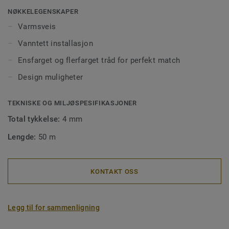
og forhindrer smuss og møkk å trenge ned i skjøtene. Våre
NØKKELEGENSKAPER
sveisetråder kommer i ens- eller flerfargede utgaver for å
Varmsveis
matche fargen på gulvet, eller for å skape spennende
Vanntett installasjon
kontraster.
Ensfarget og flerfarget tråd for perfekt match
Design muligheter
TEKNISKE OG MILJØSPESIFIKASJONER
Total tykkelse:
4 mm
Lengde:
50 m
KONTAKT OSS
Legg til for sammenligning