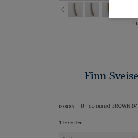
He
Finn Sveise
Unicoloured BROWN 0
DESIGN
1 formater