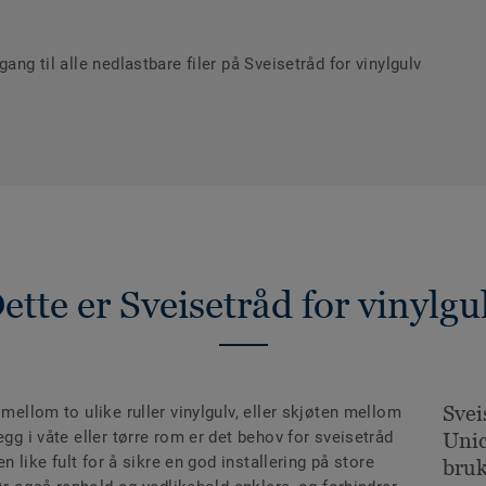
ang til alle nedlastbare filer på Sveisetråd for vinylgulv
ette er Sveisetråd for vinylgu
Svei
 mellom to ulike ruller vinylgulv, eller skjøten mellom
egg i våte eller tørre rom er det behov for sveisetråd
Uni
en like fult for å sikre en god installering på store
bruk