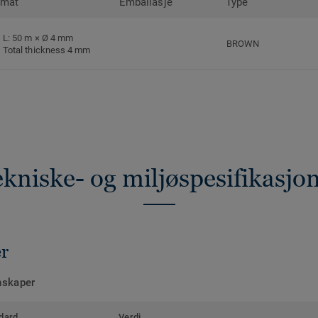
rmat
Emballasje
Type
L: 50 m × Ø 4 mm
BROWN
Total thickness 4 mm
kniske- og miljøspesifikasjo
er
nskaper
dard
Verdi