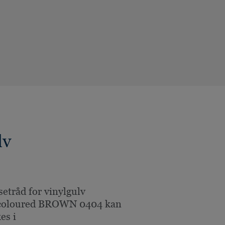
lv
setråd for vinylgulv
coloured BROWN 0404 kan
es i