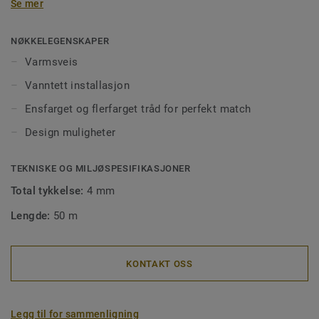
Se mer
for å sikre en god installering på store flater i offentlig
miljø. Sveisetråd gjør også renhold og vedlikehold enklere,
og forhindrer smuss og møkk å trenge ned i skjøtene. Våre
NØKKELEGENSKAPER
sveisetråder kommer i ens- eller flerfargede utgaver for å
Varmsveis
matche fargen på gulvet, eller for å skape spennende
Vanntett installasjon
kontraster.
Ensfarget og flerfarget tråd for perfekt match
Design muligheter
TEKNISKE OG MILJØSPESIFIKASJONER
Total tykkelse:
4 mm
Lengde:
50 m
KONTAKT OSS
Legg til for sammenligning