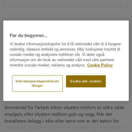
Før du begynner...
Vi bruker informasjonskapsler for å få nettstedet vårt til å fungere
ordentlig, tilpasse innhold og annonser, tilby funksjoner knyttet til
Hele kolleksjonen (1477)
sosiale medier og analysere trafikken vår. Vi deler også
informasjon om din bruk av nettstedet vårt med våre partnere
Sveisetråd
innenfor sosiale medier, reklame og analyse.
Cookie Policy
Sveisetråd for vinylgulv -
Unicoloured LIGHT BROWN
Informasjonskapselinnsti
Godta alle cookier
llinger
0544
Sveisetråd fra Tarkett sikrer skjøten mellom to ulike ruller
vinylgulv, eller skjøten mellom gulv og vegg. Når det
installeres belegg i våte eller tørre rom er det behov for
sveisetråd til å sikre en vanntett installering, men like fult