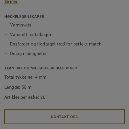
Se mer
for å sikre en god installering på store flater i offentlig
miljø. Sveisetråd gjør også renhold og vedlikehold enklere,
og forhindrer smuss og møkk å trenge ned i skjøtene. Våre
NØKKELEGENSKAPER
sveisetråder kommer i ens- eller flerfargede utgaver for å
Varmsveis
matche fargen på gulvet, eller for å skape spennende
Vanntett installasjon
kontraster.
Ensfarget og flerfarget tråd for perfekt match
Design muligheter
TEKNISKE OG MILJØSPESIFIKASJONER
Total tykkelse:
4 mm
Lengde:
50 m
Artikler per eske:
20
KONTAKT OSS