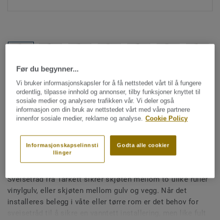
Før du begynner...
Hele kolleksjonen (1477)
Vi bruker informasjonskapsler for å få nettstedet vårt til å fungere
ordentlig, tilpasse innhold og annonser, tilby funksjoner knyttet til
sosiale medier og analysere trafikken vår. Vi deler også
Sveisetråd
informasjon om din bruk av nettstedet vårt med våre partnere
Sveisetråd for vinylgulv -
innenfor sosiale medier, reklame og analyse.
Cookie Policy
Unicoloured LIGHT GREY
Informasjonskapselinnsti
Godta alle cookier
0455
llinger
Sveisetråd fra Tarkett sikrer skjøten mellom to ulike ruller
vinylgulv, eller skjøten mellom gulv og vegg. Når det
installeres belegg i våte eller tørre rom er det behov for
sveisetråd til å sikre en vanntett installering, men like fult