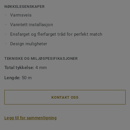
og forhindrer smuss og møkk å trenge ned i skjøtene. Våre
NØKKELEGENSKAPER
sveisetråder kommer i ens- eller flerfargede utgaver for å
Varmsveis
matche fargen på gulvet, eller for å skape spennende
Vanntett installasjon
kontraster.
Ensfarget og flerfarget tråd for perfekt match
Design muligheter
TEKNISKE OG MILJØSPESIFIKASJONER
Total tykkelse:
4 mm
Lengde:
50 m
KONTAKT OSS
Legg til for sammenligning