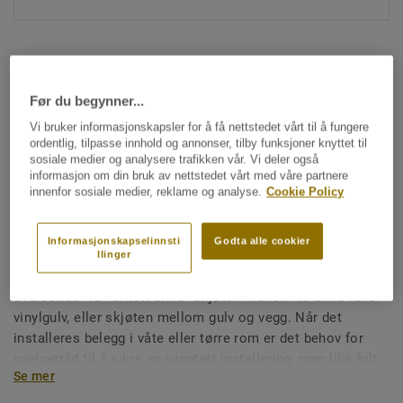
Før du begynner...
Vi bruker informasjonskapsler for å få nettstedet vårt til å fungere
ordentlig, tilpasse innhold og annonser, tilby funksjoner knyttet til
Hele kolleksjonen (1477)
sosiale medier og analysere trafikken vår. Vi deler også
informasjon om din bruk av nettstedet vårt med våre partnere
innenfor sosiale medier, reklame og analyse.
Cookie Policy
Sveisetråd
Sveisetråd for vinylgulv -
Informasjonskapselinnsti
Godta alle cookier
Unicoloured ORANGE 0792
llinger
Sveisetråd fra Tarkett sikrer skjøten mellom to ulike ruller
vinylgulv, eller skjøten mellom gulv og vegg. Når det
installeres belegg i våte eller tørre rom er det behov for
sveisetråd til å sikre en vanntett installering, men like fult
Se mer
for å sikre en god installering på store flater i offentlig
miljø. Sveisetråd gjør også renhold og vedlikehold enklere,