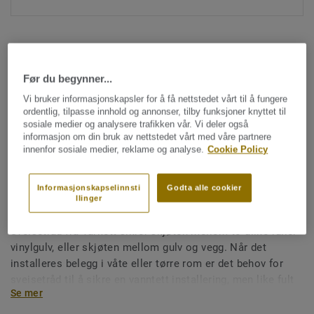
Før du begynner...
Vi bruker informasjonskapsler for å få nettstedet vårt til å fungere
ordentlig, tilpasse innhold og annonser, tilby funksjoner knyttet til
Hele kolleksjonen (1477)
sosiale medier og analysere trafikken vår. Vi deler også
informasjon om din bruk av nettstedet vårt med våre partnere
innenfor sosiale medier, reklame og analyse.
Cookie Policy
Sveisetråd
Sveisetråd for vinylgulv -
Informasjonskapselinnsti
Godta alle cookier
Unicoloured PINK 0141
llinger
Sveisetråd fra Tarkett sikrer skjøten mellom to ulike ruller
vinylgulv, eller skjøten mellom gulv og vegg. Når det
installeres belegg i våte eller tørre rom er det behov for
sveisetråd til å sikre en vanntett installering, men like fult
Se mer
for å sikre en god installering på store flater i offentlig
miljø. Sveisetråd gjør også renhold og vedlikehold enklere,