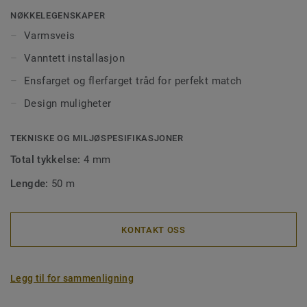
og forhindrer smuss og møkk å trenge ned i skjøtene. Våre
NØKKELEGENSKAPER
sveisetråder kommer i ens- eller flerfargede utgaver for å
Varmsveis
matche fargen på gulvet, eller for å skape spennende
Vanntett installasjon
kontraster.
Ensfarget og flerfarget tråd for perfekt match
Design muligheter
TEKNISKE OG MILJØSPESIFIKASJONER
Total tykkelse:
4 mm
Lengde:
50 m
KONTAKT OSS
Legg til for sammenligning