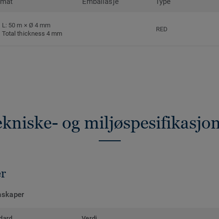
rmat
Emballasje
Type
L: 50 m × Ø 4 mm
RED
Total thickness 4 mm
kniske- og miljøspesifikasjo
er
nskaper
dard
Verdi