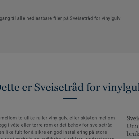
ang til alle nedlastbare filer på Sveisetråd for vinylgulv
ette er Sveisetråd for vinylgu
Svei
 mellom to ulike ruller vinylgulv, eller skjøten mellom
egg i våte eller tørre rom er det behov for sveisetråd
Uni
en like fult for å sikre en god installering på store
bruk