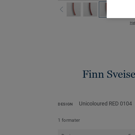
He
Finn Sveise
Unicoloured RED 0104
DESIGN
1 formater