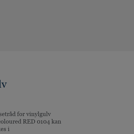
lv
setråd for vinylgulv
coloured RED 0104 kan
es i