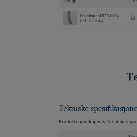
Design
Fo
Unicoloured RED 0104
Ref. 1292104
Te
Tekniske spesifikasjon
Produktegenskaper & Tekniske ege
Stan