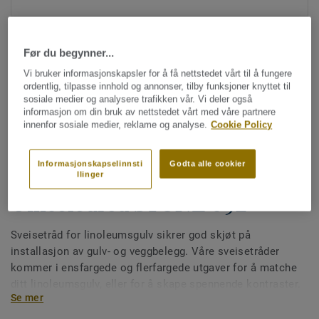
Før du begynner...
Vi bruker informasjonskapsler for å få nettstedet vårt til å fungere
ordentlig, tilpasse innhold og annonser, tilby funksjoner knyttet til
sosiale medier og analysere trafikken vår. Vi deler også
informasjon om din bruk av nettstedet vårt med våre partnere
Hele kolleksjonen (87)
innenfor sosiale medier, reklame og analyse.
Cookie Policy
Sveisetråd
Informasjonskapselinnsti
Godta alle cookier
Sveisetråd for linoleumsgulv -
llinger
Unicoloured STONE 692
Sveisetråd for linoleumsgulv sikrer god skjøt på
installasjon av gulv- og veggbelegg. Våre sveisetråder
kommer i ensfargede og flerfargede utgaver for å matche
ditt linoleumsgulv, eller for å skape spennende kontraster.
Se mer