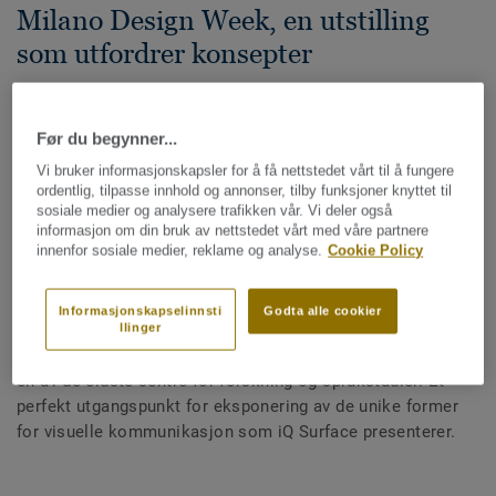
Milano Design Week, en utstilling
som utfordrer konsepter
For mange av de besøkende til Milano Design Week
handler mye av reisen om de gode samtalene
Før du begynner...
mellom jevnaldrende og kolleger - men også om
Vi bruker informasjonskapsler for å få nettstedet vårt til å fungere
fortellingene som oppstår mellom konsepter og deres
ordentlig, tilpasse innhold og annonser, tilby funksjoner knyttet til
publikum.
sosiale medier og analysere trafikken vår. Vi deler også
informasjon om din bruk av nettstedet vårt med våre partnere
innenfor sosiale medier, reklame og analyse.
Cookie Policy
Milano Design Week er et utgangspunkt for nye ideer,
samarbeid og prosjekter for designinteresserte mennesker
fra hele verden. Lanseringen av iQ Surface, og
Informasjonskapselinnsti
Godta alle cookier
installasjonen "Formations" finner sted i ikoniske Centro
llinger
Filologico Milanese. Et lokale gjennomsyret i tradisjonen;
en av de eldste sentre for forskning og språkstudier. Et
perfekt utgangspunkt for eksponering av de unike former
for visuelle kommunikasjon som iQ Surface presenterer.