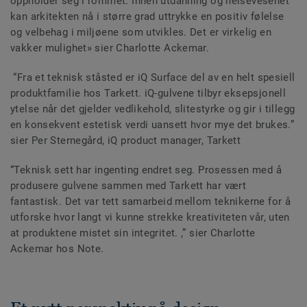
oppholder seg i rommet. Innen utdanning og helsevesenet
kan arkitekten nå i større grad uttrykke en positiv følelse
og velbehag i miljøene som utvikles. Det er virkelig en
vakker mulighet» sier Charlotte Ackemar.
“Fra et teknisk ståsted er iQ Surface del av en helt spesiell
produktfamilie hos Tarkett. iQ-gulvene tilbyr eksepsjonell
ytelse når det gjelder vedlikehold, slitestyrke og gir i tillegg
en konsekvent estetisk verdi uansett hvor mye det brukes.”
sier Per Sternegård, iQ product manager, Tarkett
“Teknisk sett har ingenting endret seg. Prosessen med å
produsere gulvene sammen med Tarkett har vært
fantastisk. Det var tett samarbeid mellom teknikerne for å
utforske hvor langt vi kunne strekke kreativiteten vår, uten
at produktene mistet sin integritet. ,” sier Charlotte
Ackemar hos Note.