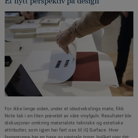
Et nytt perspektiv på design
For ikke lenge siden, under et ideutvekslings møte, fikk
Note tak i en liten prøvebit av våre vinylgulv. Resultatet ble
diskusjoner omkring materialets tekniske og estetiske
attributter, som igjen har ført oss til iQ Surface. Hver
fargegruppe har en base av nøytrale toner, hvilket gjør det