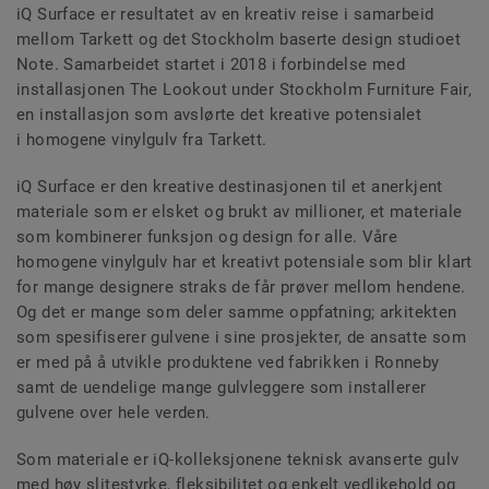
iQ Surface er resultatet av en kreativ reise i samarbeid
mellom Tarkett og det Stockholm baserte design studioet
Note. Samarbeidet startet i 2018 i forbindelse med
installasjonen The Lookout under Stockholm Furniture Fair,
en installasjon som avslørte det kreative potensialet
i homogene vinylgulv fra Tarkett.
iQ Surface er den kreative destinasjonen til et anerkjent
materiale som er elsket og brukt av millioner, et materiale
som kombinerer funksjon og design for alle. Våre
homogene vinylgulv har et kreativt potensiale som blir klart
for mange designere straks de får prøver mellom hendene.
Og det er mange som deler samme oppfatning; arkitekten
som spesifiserer gulvene i sine prosjekter, de ansatte som
er med på å utvikle produktene ved fabrikken i Ronneby
samt de uendelige mange gulvleggere som installerer
gulvene over hele verden.
Som materiale er iQ-kolleksjonene teknisk avanserte gulv
med høy slitestyrke, fleksibilitet og enkelt vedlikehold og