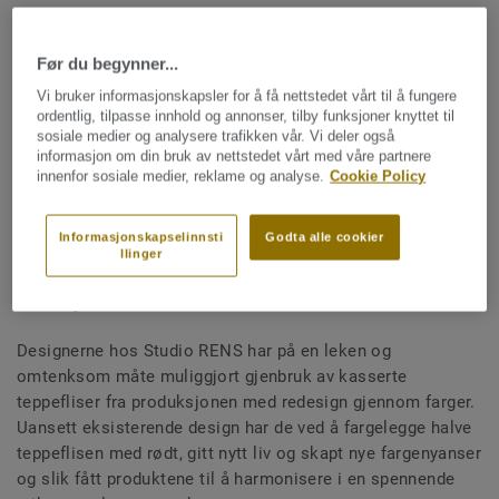
Redesign med farger gir nytt liv
Før du begynner...
til teppefliser
Vi bruker informasjonskapsler for å få nettstedet vårt til å fungere
ordentlig, tilpasse innhold og annonser, tilby funksjoner knyttet til
sosiale medier og analysere trafikken vår. Vi deler også
informasjon om din bruk av nettstedet vårt med våre partnere
innenfor sosiale medier, reklame og analyse.
Cookie Policy
DESSO X RENS kolleksjonen er designet for prosjekter
med et særlig øye for farger og plass til modige mønster.
Informasjonskapselinnsti
Godta alle cookier
Kolleksjonen er tilgjengelig i tre balanserte sett med
llinger
farger hvor alle gir mulighet til å skape interiør med farger i
innemiljøer.
Designerne hos Studio RENS har på en leken og
omtenksom måte muliggjort gjenbruk av kasserte
teppefliser fra produksjonen med redesign gjennom farger.
Uansett eksisterende design har de ved å fargelegge halve
teppeflisen med rødt, gitt nytt liv og skapt nye fargenyanser
og slik fått produktene til å harmonisere i en spennende